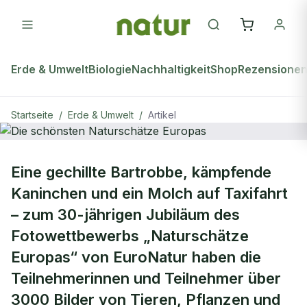
Erde & Umwelt
Biologie
Nachhaltigkeit
Shop
Rezensione
Startseite
/
Erde & Umwelt
/
Artikel
ERDE & UMWELT
Eine gechillte Bartrobbe, kämpfende
Die schönsten Naturschätze
Kaninchen und ein Molch auf Taxifahrt
Europas
– zum 30-jährigen Jubiläum des
Fotowettbewerbs „Naturschätze
Europas“ von EuroNatur haben die
Teilnehmerinnen und Teilnehmer über
3000 Bilder von Tieren, Pflanzen und