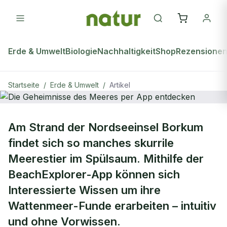
Erde & Umwelt
Biologie
Nachhaltigkeit
Shop
Rezensione
Startseite
/
Erde & Umwelt
/
Artikel
natur Plus
ERDE & UMWELT
Am Strand der Nordseeinsel Borkum
Die Geheimnisse des Meeres per
findet sich so manches skurrile
App entdecken
Meerestier im Spülsaum. Mithilfe der
BeachExplorer-App können sich
Interessierte Wissen um ihre
Wattenmeer-Funde erarbeiten – intuitiv
und ohne Vorwissen.