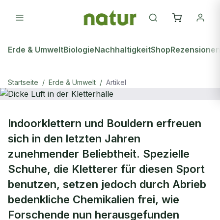
Erde & Umwelt
Biologie
Nachhaltigkeit
Shop
Rezensione
Startseite
/
Erde & Umwelt
/
Artikel
ERDE & UMWELT
Indoorklettern und Bouldern erfreuen
Dicke Luft in der Kletterhalle
sich in den letzten Jahren
zunehmender Beliebtheit. Spezielle
Schuhe, die Kletterer für diesen Sport
benutzen, setzen jedoch durch Abrieb
bedenkliche Chemikalien frei, wie
Forschende nun herausgefunden