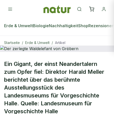
Erde & Umwelt
Biologie
Nachhaltigkeit
Shop
Rezensione
Startseite
/
Erde & Umwelt
/
Artikel
ERDE & UMWELT
Ein Gigant, der einst Neandertalern
Der zerlegte Waldelefant von
zum Opfer fiel: Direktor Harald Meller
Gröbern
berichtet über das berühmte
Ausstellungsstück des
Landesmuseums für Vorgeschichte
Halle. Quelle: Landesmuseum für
Vorgeschichte Halle