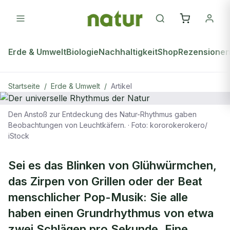
Erde & Umwelt
Biologie
Nachhaltigkeit
Shop
Rezensione
Startseite
/
Erde & Umwelt
/
Artikel
Den Anstoß zur Entdeckung des Natur-Rhythmus gaben
ERDE & UMWELT
Beobachtungen von Leuchtkäfern.
·
Foto: kororokerokero/
iStock
Der universelle Rhythmus der Natur
Sei es das Blinken von Glühwürmchen,
das Zirpen von Grillen oder der Beat
menschlicher Pop-Musik: Sie alle
haben einen Grundrhythmus von etwa
zwei Schlägen pro Sekunde. Eine