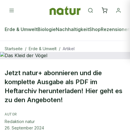
Erde & Umwelt
Biologie
Nachhaltigkeit
Shop
Rezensione
Startseite
/
Erde & Umwelt
/
Artikel
ERDE & UMWELT
Jetzt natur+ abonnieren und die
Das Kleid der Vögel
komplette Ausgabe als PDF im
Heftarchiv herunterladen! Hier geht es
zu den Angeboten!
AUTOR
Redaktion natur
26. September 2024