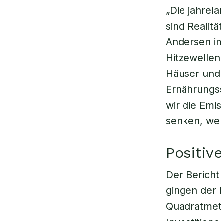
„Die jahre
sind Realit
Andersen im
Hitzewellen
Häuser und 
Ernährungs
wir die Emi
senken, wer
Positiv
Der Bericht
gingen der 
Quadratmet