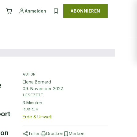
Anmelden
ABONNIEREN
AUTOR
Elena Bernard
en
e
09. November 2022
LESEZEIT
3
Minuten
RUBRIK
port
Erde & Umwelt
ton
Teilen
Drucken
Merken