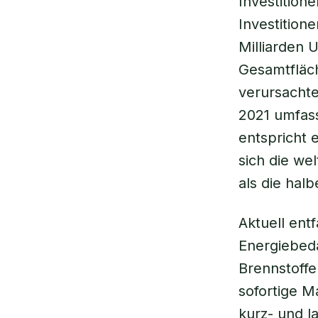
Investition
Investition
Milliarden 
Gesamtfläc
verursachte
2021 umfass
entspricht 
sich die we
als die hal
Aktuell ent
Energiebeda
Brennstoffe
sofortige M
kurz- und la