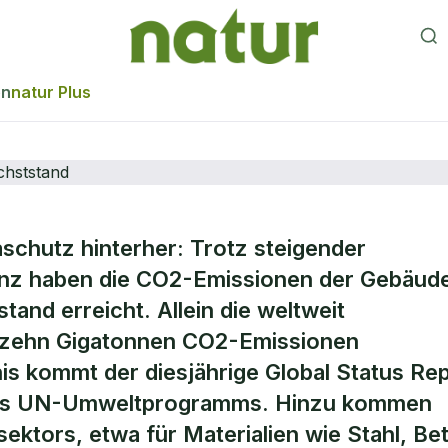
en
natur Plus
schutz hinterher: Trotz steigender
onen von Gebäud
zienz haben die CO2-Emissionen der Gebäud
and erreicht. Allein die weltweit
Höchststand
 zehn Gigatonnen CO2-Emissionen
is kommt der diesjährige Global Status Re
 des UN-Umweltprogramms. Hinzu kommen
ktors, etwa für Materialien wie Stahl, Be