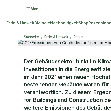
Menü
Erde & Umwelt
Biologie
Nachhaltigkeit
Shop
Rezension
Startseite
/
Erde & Umwelt
/
Artikel
ERDE & UMWELT
Der Gebäudesektor hinkt im Klima
CO2-Emissi
Investitionen in die Energieeffi
im Jahr 2021 einen neuen Höchstst
auf neuem 
bestehenden Gebäude waren für
verantwortlich. Zu diesem Ergebn
for Buildings and Construction
weitere Emissionen des Gebäudese