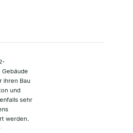
2-
en Gebäude
r ihren Bau
eton und
nfalls sehr
ens
rt werden.
-