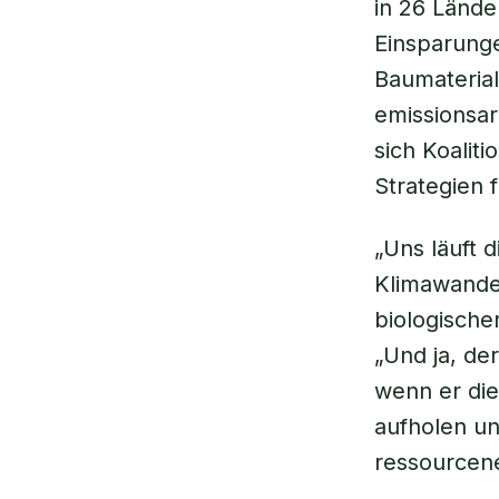
in 26 Lände
Einsparung
Baumaterial
emissionsar
sich Koalit
Strategien 
„Uns läuft 
Klimawande
biologische
„Und ja, de
wenn er die
aufholen un
ressourcene