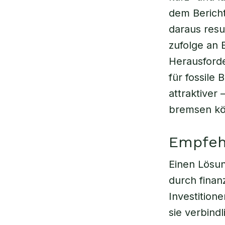
dem Bericht
daraus resu
zufolge an 
Herausforde
für fossile 
attraktiver
bremsen kö
Empfehl
Einen Lösun
durch finanz
Investitio
sie verbind