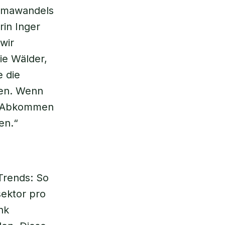
limawandels
rin Inger
wir
ie Wälder,
e die
hen. Wenn
er Abkommen
en.“
 Trends: So
ektor pro
nk