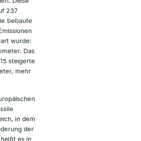
den. Diese
uf 237
die bebaute
Emissionen
art wurde:
ometer. Das
15 steigerte
eter, mehr
europäischen
ssile
eich, in dem
rderung der
 heißt es in