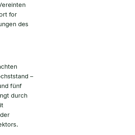
Vereinten
rt for
lungen des
achten
chststand –
und fünf
ingt durch
it
 der
ktors.