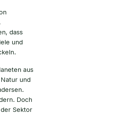
von
,
en, dass
iele und
ckeln.
Planeten aus
 Natur und
Andersen.
ndern. Doch
 der Sektor