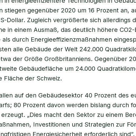
en in energieeffizientere Technologien in Gebäu
en stiegen gegenüber 2020 um 16 Prozent an, a
US-Dollar. Zugleich vergrößerte sich allerdings 
he in einem Ausmaß, das deutlich höhere CO2-
 als durch Energieeffizienzmaßnahmen eingesp
ten alle Gebäude der Welt 242.000 Quadratkil
etwa der Größe Großbritanniens. Gegenüber 20
ltweite Gebäudefläche um 24.000 Quadratkilom
be Fläche der Schweiz.
fallen auf den Gebäudesektor 40 Prozent des 
rfs; 80 Prozent davon werden bislang durch fo
 erzeugt. „Dies macht den Sektor zu einem Ber
aßnahmen, Investitionen und Strategien zur Fö
ngfristigen Energiesicherheit erforderlich sind“,