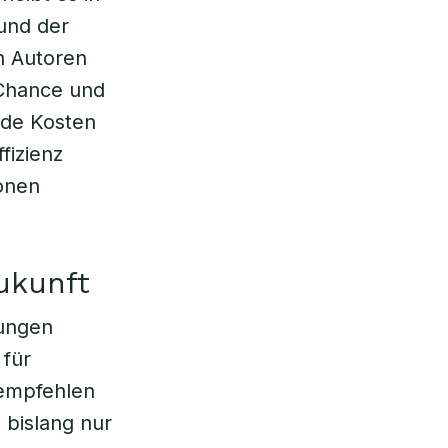
 und der
n Autoren
 Chance und
nde Kosten
fizienz
ionen
ukunft
rungen
 für
 empfehlen
 bislang nur