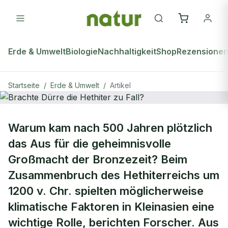
Erde & Umwelt
Biologie
Nachhaltigkeit
Shop
Rezensione
Startseite
/
Erde & Umwelt
/
Artikel
ERDE & UMWELT
Warum kam nach 500 Jahren plötzlich
Brachte Dürre die Hethiter zu Fall?
das Aus für die geheimnisvolle
Großmacht der Bronzezeit? Beim
Zusammenbruch des Hethiterreichs um
1200 v. Chr. spielten möglicherweise
klimatische Faktoren in Kleinasien eine
wichtige Rolle, berichten Forscher. Aus