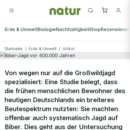
Erde & Umwelt
Biologie
Nachhaltigkeit
Shop
Rezensione
Startseite
/
Erde & Umwelt
/
Artikel
ERDE & UMWELT
Von wegen nur auf die Großwildjagd
Biber-Jagd vor 400.000 Jahren
spezialisiert: Eine Studie belegt, dass
die frühen menschlichen Bewohner des
heutigen Deutschlands ein breiteres
Beutespektrum nutzten: Sie machten
offenbar auch systematisch Jagd auf
Biber. Dies geht aus der Untersuchung