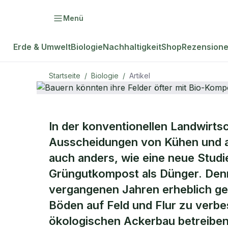
Menü
Erde & Umwelt
Biologie
Nachhaltigkeit
Shop
Rezension
Startseite
/
Biologie
/
Artikel
BIOLOGIE
In der konventionellen Landwirts
Bauern könnt
Ausscheidungen von Kühen und a
auch anders, wie eine neue Studi
mit Bio-Ko
Grüngutkompost als Dünger. Denn 
vergangenen Jahren erheblich ges
Böden auf Feld und Flur zu verbe
ökologischen Ackerbau betreiben, 