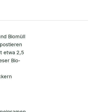
nd Biomüll
postieren
t etwa 2,5
eser Bio-
ckern
emeinsamen