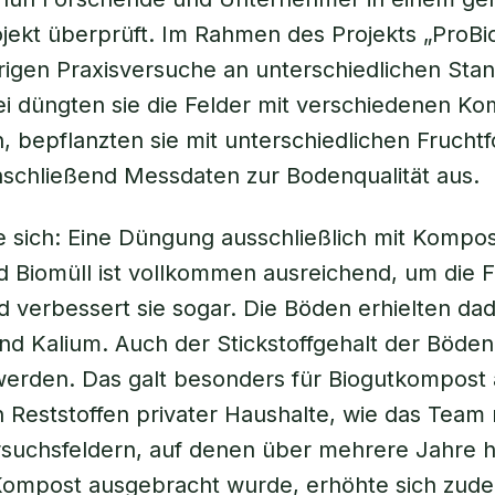
ekt überprüft. Im Rahmen des Projekts „ProBio
rigen Praxisversuche an unterschiedlichen Sta
i düngten sie die Felder mit verschiedenen Ko
 bepflanzten sie mit unterschiedlichen Frucht
schließend Messdaten zur Bodenqualität aus.
e sich: Eine Düngung ausschließlich mit Kompos
 Biomüll ist vollkommen ausreichend, um die 
d verbessert sie sogar. Die Böden erhielten d
d Kalium. Auch der Stickstoffgehalt der Böden
werden. Das galt besonders für Biogutkompost
 Reststoffen privater Haushalte, wie das Team m
rsuchsfeldern, auf denen über mehrere Jahre 
-Kompost ausgebracht wurde, erhöhte sich zud