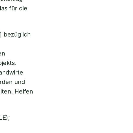
as für die
] bezüglich
en
jekts.
Landwirte
erden und
ten. Helfen
LE);