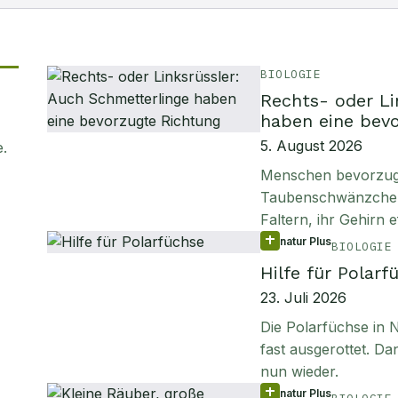
BIOLOGIE
Rechts- oder Li
haben eine bev
5. August 2026
e
.
Menschen bevorzuge
Taubenschwänzchen s
Faltern, ihr Gehirn e
natur Plus
BIOLOGIE
Hilfe für Polarf
23. Juli 2026
Die Polarfüchse in
fast ausgerottet. D
nun wieder.
natur Plus