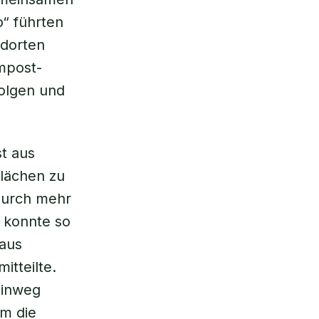
“ führten
ndorten
mpost-
folgen und
t aus
Flächen zu
adurch mehr
 konnte so
 aus
itteilte.
hinweg
em die