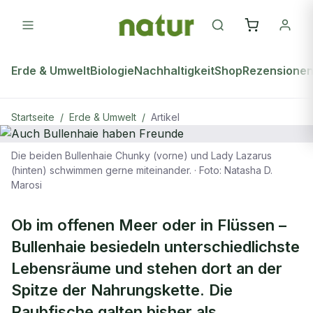
Erde & Umwelt
Biologie
Nachhaltigkeit
Shop
Rezensione
Startseite
/
Erde & Umwelt
/
Artikel
Die beiden Bullenhaie Chunky (vorne) und Lady Lazarus
ERDE & UMWELT
(hinten) schwimmen gerne miteinander.
·
Foto: Natasha D.
Marosi
Auch Bullenhaie haben Freunde
Ob im offenen Meer oder in Flüssen –
Bullenhaie besiedeln unterschiedlichste
Lebensräume und stehen dort an der
Spitze der Nahrungskette. Die
Raubfische galten bisher als