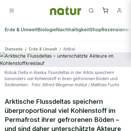
Erde & Umwelt
Biologie
Nachhaltigkeit
Shop
Rezensione
Startseite
/
Erde & Umwelt
/
Artikel
Kobuk Delta in Alaska. Flussdeltas in der Arktis speichern
ERDE & UMWELT
besonders viel Kohlenstoff in ihren gefrorenen Böden und
Sedimenten.
·
Foto: Alfred-Wegener-Institut / Matthias Fuchs
Arktische Flussdeltas –
unterschätzte Akteure im
Arktische Flussdeltas speichern
Kohlenstoffkreislauf
überproportional viel Kohlenstoff im
Permafrost ihrer gefrorenen Böden –
und sind daher unterschätzte Akteure