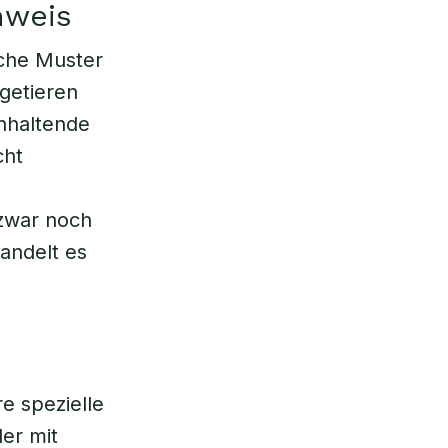
hweis
iche Muster
ugetieren
anhaltende
cht
zwar noch
handelt es
e spezielle
der mit