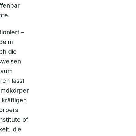
ffenbar
nte.
ioniert –
 Beim
ch die
sweisen
 kaum
ren lässt
remdkörper
 kräftigen
Körpers
stitute of
eit, die