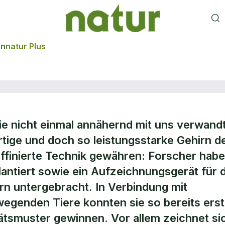
en
natur Plus
sie nicht einmal annähernd mit uns verwand
r“ Hirnaktivität a
rtige und doch so leistungsstarke Gehirn d
ffinierte Technik gewähren: Forscher hab
antiert sowie ein Aufzeichnungsgerät für d
ern untergebracht. In Verbindung mit
egenden Tiere konnten sie so bereits ers
tätsmuster gewinnen. Vor allem zeichnet si