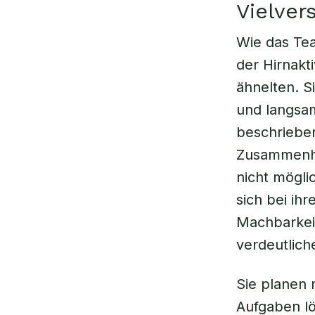
Vielve
Wie das Tea
der Hirnakt
ähnelten. Si
und langsam
beschriebe
Zusammenhä
nicht mögli
sich bei ih
Machbarkeit
verdeutliche
Sie planen 
Aufgaben lö