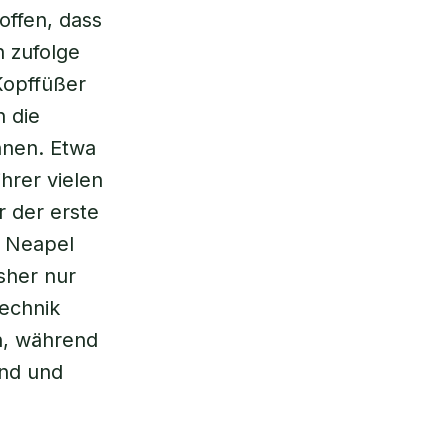
offen, dass
n zufolge
Kopffüßer
n die
nnen. Etwa
hrer vielen
r der erste
t Neapel
isher nur
Technik
en, während
end und