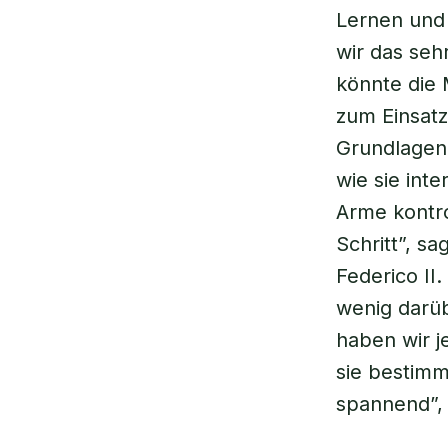
Lernen und 
wir das seh
könnte die 
zum Einsatz
Grundlagen 
wie sie int
Arme kontrol
Schritt”, s
Federico II.
wenig darüb
haben wir j
sie bestimm
spannend”, 