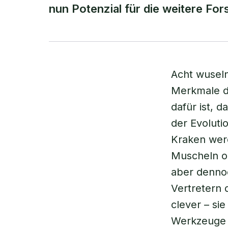
nun Potenzial für die weitere Fo
Acht wuseln
Merkmale de
dafür ist, d
der Evoluti
Kraken werd
Muscheln od
aber dennoc
Vertretern 
clever – si
Werkzeuge g