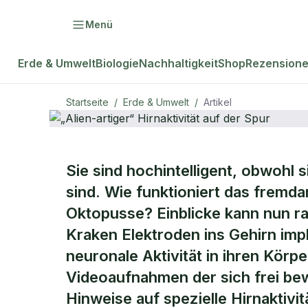
Menü
Erde & Umwelt
Biologie
Nachhaltigkeit
Shop
Rezension
Startseite
/
Erde & Umwelt
/
Artikel
ERDE & UMWELT
Sie sind hochintelligent, obwohl 
„Alien-artige
sind. Wie funktioniert das fremda
Oktopusse? Einblicke kann nun ra
der Spur
Kraken Elektroden ins Gehirn impl
neuronale Aktivität in ihren Körp
Videoaufnahmen der sich frei bew
Hinweise auf spezielle Hirnaktivi