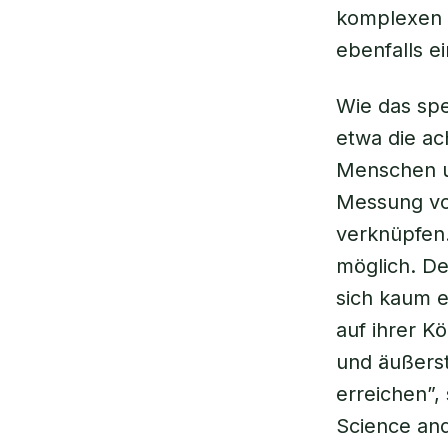
komplexen G
ebenfalls e
Wie das spe
etwa die ac
Menschen un
Messung vo
verknüpfen
möglich. De
sich kaum 
auf ihrer K
und äußerst
erreichen”,
Science and