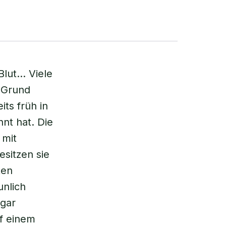
Blut… Viele
 Grund
its früh in
nt hat. Die
 mit
sitzen sie
ten
unlich
ogar
uf einem