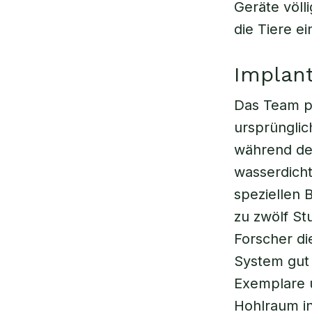
Geräte völl
die Tiere ei
Implant
Das Team pa
ursprünglic
während de
wasserdicht
speziellen 
zu zwölf St
Forscher di
System gut 
Exemplare u
Hohlraum i