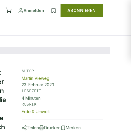
Anmelden
ABONNIEREN
AUTOR
t
Martin Vieweg
uf
er
23. Februar 2023
en
LESEZEIT
4
Minuten
ie
RUBRIK
Erde & Umwelt
te
ch
Teilen
Drucken
Merken