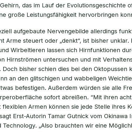
ehirn, das im Lauf der Evolutionsgeschichte o
ine große Leistungsfähigkeit hervorbringen kon
ziell aufgebaute Nervengebilde allerdings funkt
ht Arme steuert oder „denkt“, ist bisher unklar.
d Wirbeltieren lassen sich Hirnfunktionen dur
n Hirnströmen untersuchen und mit Verhalten
. Doch bisher schien dies bei den Oktopussen
nn an den glitschigen und wabbeligen Weichtie
etwas befestigen. Außerdem würden sie alle F
örperoberfläche sofort abreißen. “Mit ihren acht
 flexiblen Armen können sie jede Stelle ihres 
 sagt Erst-Autorin Tamar Gutnick vom Okinawa In
 Technology. „Also brauchten wir eine Möglichk