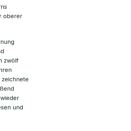
rns
r oberer
fnung
nd
n zwölf
hren
 zeichnete
eßend
 wieder
lesen und