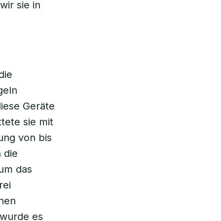
ir sie in
die
geln
iese Geräte
tete sie mit
nung von bis
 die
 um das
rei
inen
 wurde es