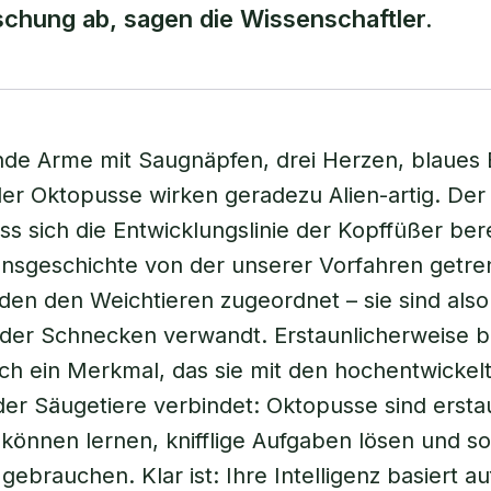
rschung ab, sagen die Wissenschaftler.
de Arme mit Saugnäpfen, drei Herzen, blaues 
r Oktopusse wirken geradezu Alien-artig. Der
ass sich die Entwicklungslinie der Kopffüßer bere
onsgeschichte von der unserer Vorfahren getren
en den Weichtieren zugeordnet – sie sind also
er Schnecken verwandt. Erstaunlicherweise be
h ein Merkmal, das sie mit den hochentwickel
der Säugetiere verbindet: Oktopusse sind ersta
e können lernen, knifflige Aufgaben lösen und s
ebrauchen. Klar ist: Ihre Intelligenz basiert a