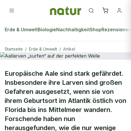
Erde & Umwelt
Biologie
Nachhaltigkeit
Shop
Rezensione
Startseite
/
Erde & Umwelt
/
Artikel
ERDE & UMWELT
Europäische Aale sind stark gefährdet.
Aallarven „surfen“ auf der perfekten
Insbesondere ihre Larven sind großen
Welle
Gefahren ausgesetzt, wenn sie von
ihrem Geburtsort im Atlantik östlich von
Florida bis ins Mittelmeer wandern.
Forschende haben nun
herausgefunden, wie die nur wenige