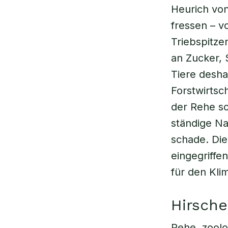
Heurich von
fressen – vo
Triebspitz
an Zucker, 
Tiere desha
Forstwirtsc
der Rehe so
ständige N
schade. Die
eingegriffe
für den Kli
Hirsch
Rehe, zoolo