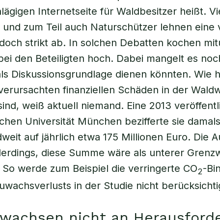
lägigen Internetseite für Waldbesitzer heißt. Vi
 und zum Teil auch Naturschützer lehnen eine 
doch strikt ab. In solchen Debatten kochen mit
ei den Beteiligten hoch. Dabei mangelt es noc
als Diskussionsgrundlage dienen könnten. Wie 
verursachten finanziellen Schäden in der Waldw
sind, weiß aktuell niemand. Eine 2013 veröffentl
chen Universität München bezifferte sie damal
weit auf jährlich etwa 175 Millionen Euro. Die 
lerdings, diese Summe wäre als unterer Grenz
 So werde zum Beispiel die verringerte CO
-Bi
2
uwachsverlusts in der Studie nicht berücksichti
wachsen nicht an Herausford