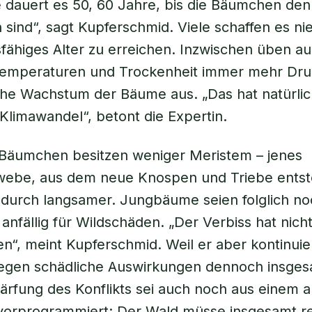
 dauert es 50, 60 Jahre, bis die Bäumchen de
sind“, sagt Kupferschmid. Viele schaffen es nie
fähiges Alter zu erreichen. Inzwischen üben a
Temperaturen und Trockenheit immer mehr Dru
he Wachstum der Bäume aus. „Das hat natürlic
limawandel“, betont die Expertin.
 Bäumchen besitzen weniger Meristem – jenes
webe, aus dem neue Knospen und Triebe entst
durch langsamer. Jungbäume seien folglich no
 anfällig für Wildschäden. „Der Verbiss hat nich
, meint Kupferschmid. Weil er aber kontinuier
tiegen schädliche Auswirkungen dennoch insges
ärfung des Konflikts sei auch noch aus einem 
vorprogrammiert: Der Wald müsse insgesamt re