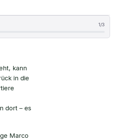
1
/
3
eht, kann
ück in die
tiere
n dort – es
loge Marco