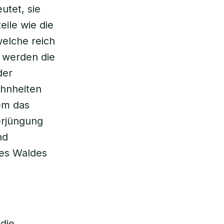
utet, sie
eile wie die
elche reich
e werden die
der
ohnheiten
lem das
erjüngung
nd
des Waldes
 die