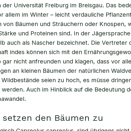
 der Universität Freiburg im Breisgau. Das bede
r allem im Winter – leicht verdauliche Pflanzent
en von Bäumen und Sträuchern oder Knospen, w
Stärke und Proteinen sind. In der Jägersprach
lb auch als Nascher bezeichnet. Die Vertreter 
haft indes können sich mit den Ernährungsgew
 gar nicht anfreunden und klagen, dass vor al
agen an kleinen Bäumen der natürlichen Waldv
 Wildbestände seien zu hoch, es müsse dringe
n werden. Auch im Hinblick auf die Bedeutung 
mawandel.
e setzen den Bäumen zu
gisch Capreolus capreolus, sind übrigens nicht