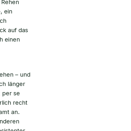
n Rehen
, ein
uch
ck auf das
h einen
ehen – und
ch länger
t per se
lich recht
amt an.
anderen
sistenter