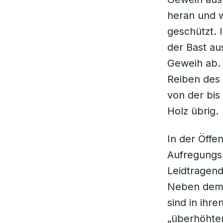
heran und 
geschützt. 
der Bast a
Geweih ab. 
Reiben des
von der bis
Holz übrig.
In der Öffe
Aufregungsp
Leidtragen
Neben dem o
sind in ihr
„überhöhten