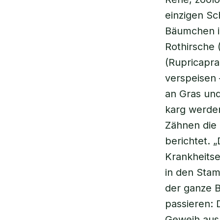
einzigen Sc
Bäumchen in
Rothirsche
(Rupricapra
verspeisen
an Gras und
karg werden
Zähnen die
berichtet. „
Krankheitse
in den Stam
der ganze 
passieren: 
Geweih aus