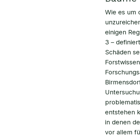
Wie es um d
unzureichen
einigen Reg
3 – definie
Schäden seie
Forstwissen
Forschungsa
Birmensdor
Untersuchun
problematis
entstehen k
in denen de
vor allem f