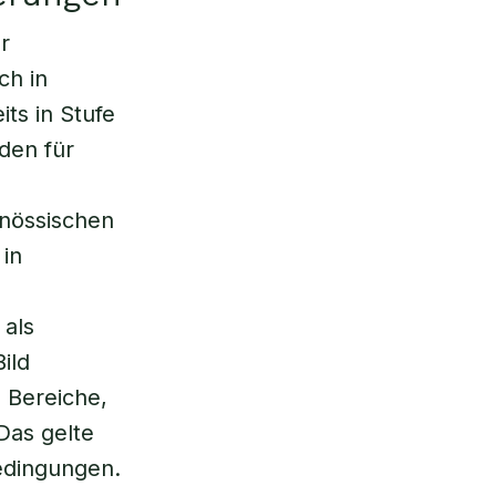
r
ch in
ts in Stufe
oden für
enössischen
in
 als
ild
l Bereiche,
Das gelte
edingungen.