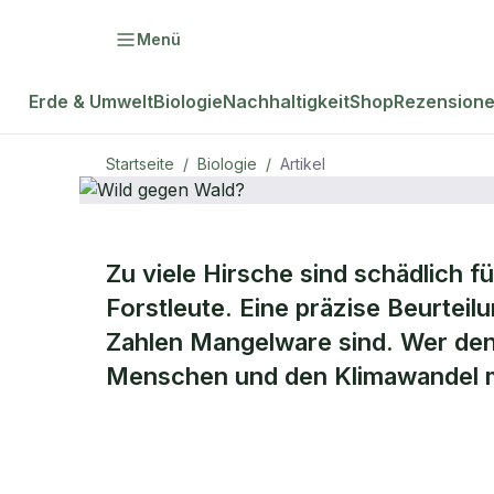
Menü
Erde & Umwelt
Biologie
Nachhaltigkeit
Shop
Rezension
Startseite
/
Biologie
/
Artikel
Zu viele Hirsche sind schädlich f
natur Plus
BIOLOGIE
Forstleute. Eine präzise Beurteilu
Wild gegen
Zahlen Mangelware sind. Wer den
Menschen und den Klimawandel m
Wald?