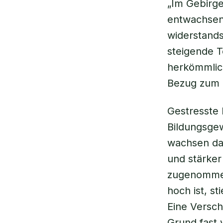
„Im Gebirge
entwachsen 
widerstands
steigende 
herkömmlic
Bezug zum K
Gestresste
Bildungsge
wachsen da
und stärker
zugenommen“
hoch ist, s
Eine Versch
Grund fast 