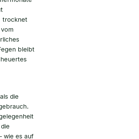
t
 trocknet
n vom
rliches
egen bleibt
cheuertes
als die
ngebrauch.
gelegenheit
 die
 wie es auf