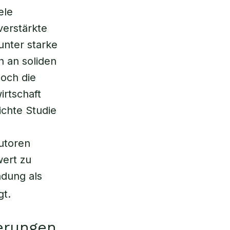
ele
verstärkte
unter starke
h an soliden
hoch die
irtschaft
ichte Studie
s
Autoren
wert zu
ndung als
gt.
erungen