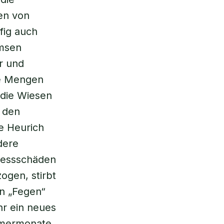
sen von
fig auch
ämsen
r und
ße Mengen
 die Wiesen
t den
e Heurich
dere
Fressschäden
ogen, stirbt
n „Fegen“
hr ein neues
mmermonate