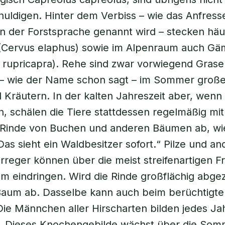
huldigen. Hinter dem Verbiss – wie das Anfres
 der Forstsprache genannt wird – stecken häu
 (Cervus elaphus) sowie im Alpenraum auch G
 rupricapra). Rehe sind zwar vorwiegend Grase
 – wie der Name schon sagt – im Sommer gro
 Kräutern. In der kalten Jahreszeit aber, wenn
, schälen die Tiere stattdessen regelmäßig mi
 Rinde von Buchen und anderen Bäumen ab, wi
Das sieht ein Waldbesitzer sofort.“ Pilze und an
rreger können über die meist streifenartigen 
m eindringen. Wird die Rinde großflächig abgez
Baum ab. Dasselbe kann auch beim berüchtigte
Die Männchen aller Hirscharten bilden jedes Ja
. Dieses Knochengebilde wächst über die So