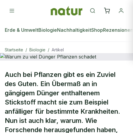
Erde & Umwelt
Biologie
Nachhaltigkeit
Shop
Rezensione
Startseite
/
Biologie
/
Artikel
natur Plus
BIOLOGIE
Auch bei Pflanzen gibt es ein Zuviel
Warum zu viel Dünger Pflanzen
des Guten. Ein Übermaß an in
schadet
gängigem Dünger enthaltenem
Stickstoff macht sie zum Beispiel
anfälliger für bestimmte Krankheiten.
Nun ist auch klar, warum. Wie
Forschende herausgefunden haben,