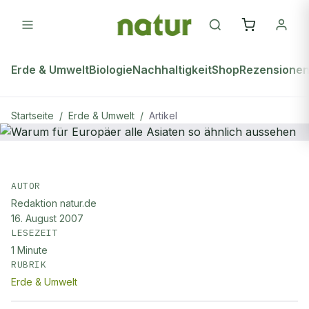
Erde & Umwelt
Biologie
Nachhaltigkeit
Shop
Rezensione
Startseite
/
Erde & Umwelt
/
Artikel
ERDE & UMWELT
Warum für Europäer alle Asiaten so
AUTOR
Redaktion natur.de
ähnlich aussehen
16. August 2007
LESEZEIT
1
Minute
RUBRIK
Erde & Umwelt