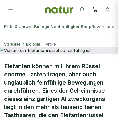
Erde & Umwelt
Biologie
Nachhaltigkeit
Shop
Rezensione
Startseite
/
Biologie
/
Artikel
BIOLOGIE
Elefanten können mit ihrem Rüssel
Warum der Elefantenrüssel so
enorme Lasten tragen, aber auch
feinfühlig ist
unglaublich feinfühlige Bewegungen
durchführen. Eines der Geheimnisse
dieses einzigartigen Allzweckorgans
liegt in den mehr als tausend feinen
Tasthaaren, die den Elefantenrüssel