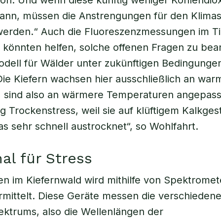
ion. Und wenn diese künftig weniger Kohlendio
kann, müssen die Anstrengungen für den Klima
werden.“ Auch die Fluoreszenzmessungen im Ti
 könnten helfen, solche offenen Fragen zu bea
Modell für Wälder unter zukünftigen Bedingung
Die Kiefern wachsen hier ausschließlich an wa
 sind also an wärmere Temperaturen angepasst
g Trockenstress, weil sie auf klüftigem Kalkges
s sehr schnell austrocknet“, so Wohlfahrt.
nal für Stress
n im Kiefernwald wird mithilfe von Spektrome
mittelt. Diese Geräte messen die verschieden
ektrums, also die Wellenlängen der