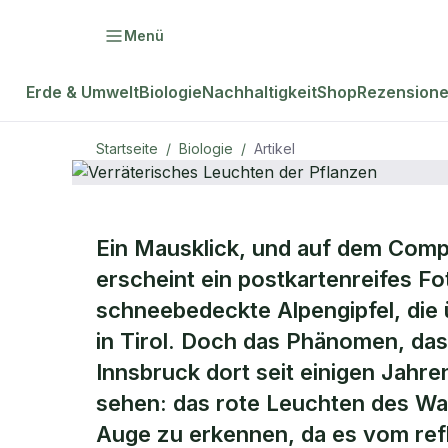
Menü
Erde & Umwelt
Biologie
Nachhaltigkeit
Shop
Rezension
Startseite
/
Biologie
/
Artikel
Ein Mausklick, und auf dem Comp
natur Plus
BIOLOGIE
erscheint ein postkartenreifes F
Verräterisc
schneebedeckte Alpengipfel, die
in Tirol. Doch das Phänomen, das
Pflanzen
Innsbruck dort seit einigen Jahre
sehen: das rote Leuchten des Wa
Auge zu erkennen, da es vom refle