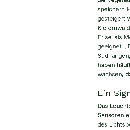
die Vegetat
speichern 
gesteigert 
Kiefernwald
Er sei als 
geeignet. „
Südhängen,
haben häufi
wachsen, da
Ein Sig
Das Leuchte
Sensoren er
des Lichtsp