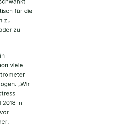
 schwankt
isch für die
n zu
 oder zu
in
on viele
ktrometer
logen. „Wir
stress
 2018 in
vor
er.