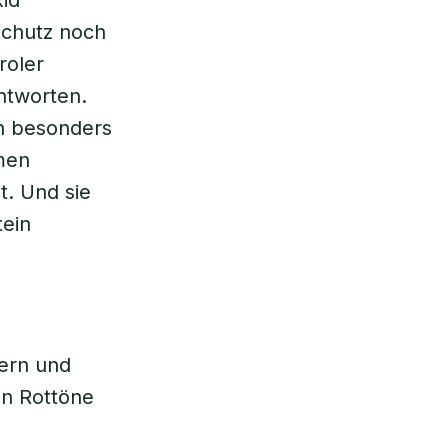
xid
schutz noch
roler
ntworten.
en besonders
rmen
. Und sie
tein
tern und
en Rottöne