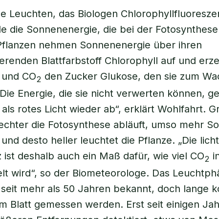
le Leuchten, das Biologen Chlorophyllfluoresz
de die Sonnenenergie, die bei der Fotosynthese
 Pflanzen nehmen Sonnenenergie über ihren
ierenden Blattfarbstoff Chlorophyll auf und er
 und CO
den Zucker Glukose, den sie zum Wa
2
Die Energie, die sie nicht verwerten können, ge
ls rotes Licht wieder ab“, erklärt Wohlfahrt. 
hlechter die Fotosynthese abläuft, umso mehr S
 und desto heller leuchtet die Pflanze. „Die lich
 ist deshalb auch ein Maß dafür, wie viel CO
i
2
t wird“, so der Biometeorologe. Das Leuchtph
seit mehr als 50 Jahren bekannt, doch lange k
am Blatt gemessen werden. Erst seit einigen Ja