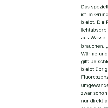
Das speziel
ist im Grun
bleibt. Die
lichtabsorb
aus Wasser
brauchen. „
Wärme und a
gilt: Je sc
bleibt übrig
Fluoreszenz
umgewandel
zwar schon 
nur direkt 