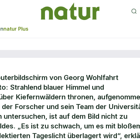
en
natur Plus
uterbildschirm von Georg Wohlfahrt
oto: Strahlend blauer Himmel und
hes Leuchten der
 über Kiefernwäldern thronen, aufgenomm
 der Forscher und sein Team der Universit
n untersuchen, ist auf dem Bild nicht zu
ldes. „Es ist zu schwach, um es mit bloße
ktierten Tageslicht überlagert wird“, erklä