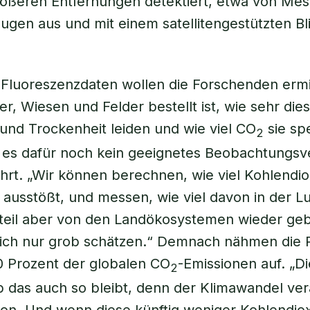
rößeren Entfernungen detektiert, etwa von Me
ugen aus und mit einem satellitengestützten B
r Fluoreszenzdaten wollen die Forschenden ermi
r, Wiesen und Felder bestellt ist, wie sehr die
 und Trockenheit leiden und wie viel CO
sie sp
2
t es dafür noch kein geeignetes Beobachtungsv
hrt. „Wir können berechnen, wie viel Kohlendio
ausstößt, und messen, wie viel davon in der Luf
teil aber von den Landökosystemen wieder ge
 sich nur grob schätzen.“ Demnach nähmen die 
0 Prozent der globalen CO
-Emissionen auf. „D
2
ob das auch so bleibt, denn der Klimawandel ve