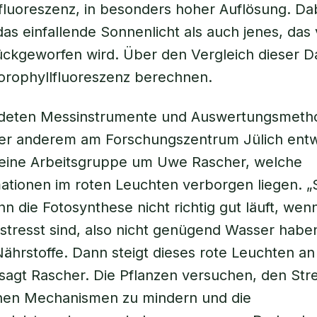
fluoreszenz, in besonders hoher Auflösung. Da
das einfallende Sonnenlicht als auch jenes, das
ckgeworfen wird. Über den Vergleich dieser Da
lorophyllfluoreszenz berechnen.
deten Messinstrumente und Auswertungsmeth
er anderem am Forschungszentrum Jülich entwi
 eine Arbeitsgruppe um Uwe Rascher, welche
mationen im roten Leuchten verborgen liegen. 
nn die Fotosynthese nicht richtig gut läuft, wen
stresst sind, also nicht genügend Wasser haben
hrstoffe. Dann steigt dieses rote Leuchten an
, sagt Rascher. Die Pflanzen versuchen, den Str
nen Mechanismen zu mindern und die