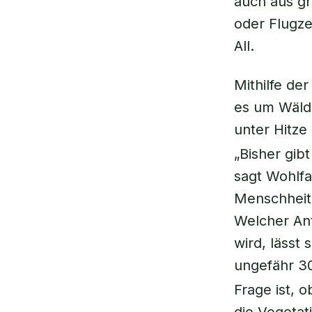
auch aus g
oder Flugze
All.
Mithilfe de
es um Wälde
unter Hitze
„Bisher gib
sagt Wohlfa
Menschheit 
Welcher An
wird, lässt
ungefähr 3
Frage ist, 