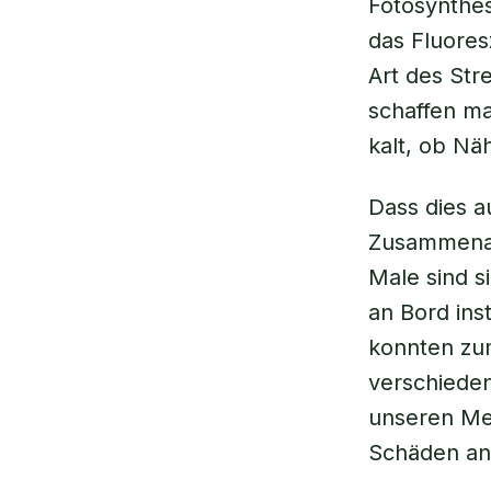
Fotosynthe
das Fluores
Art des Str
schaffen ma
kalt, ob Nä
Dass dies a
Zusammenarb
Male sind s
an Bord ins
konnten zum
verschieden
unseren Me
Schäden an 