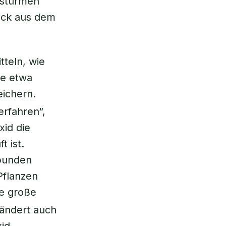
sstürmen
lick aus dem
tteln, wie
se etwa
eichern.
erfahren“,
xid die
t ist.
bunden
Pflanzen
ie große
rändert auch