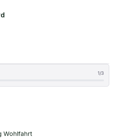
rd
1
/
3
g Wohlfahrt