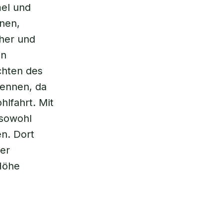
mel und
nen,
her und
en
chten des
kennen, da
hlfahrt. Mit
 sowohl
n. Dort
ner
Höhe