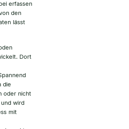
bei erfassen
 von den
ten lässt
oden
ckelt. Dort
„Spannend
n die
 oder nicht
 und wird
ess mit