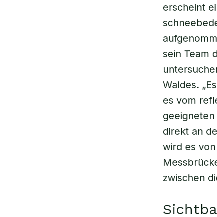
erscheint e
schneebedec
aufgenomme
sein Team d
untersuchen
Waldes. „Es
es vom refle
geeigneten
direkt an d
wird es von
Messbrücke
zwischen di
Sichtb