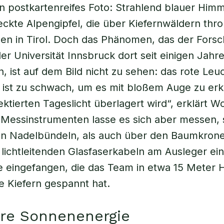
in postkartenreifes Foto: Strahlend blauer Him
kte Alpengipfel, die über Kiefernwäldern thro
n in Tirol. Doch das Phänomen, das der Forsc
er Universität Innsbruck dort seit einigen Jahr
, ist auf dem Bild nicht zu sehen: das rote Leu
 ist zu schwach, um es mit bloßem Auge zu er
ktierten Tageslicht überlagert wird“, erklärt Wo
 Messinstrumenten lasse es sich aber messen,
en Nadelbündeln, als auch über den Baumkrone
 lichtleitenden Glasfaserkabeln am Ausleger ei
 eingefangen, die das Team in etwa 15 Meter 
e Kiefern gespannt hat.
are Sonnenenergie