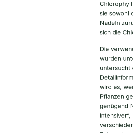
Chlorophyll
sie sowohl 
Nadeln zurü
sich die Ch
Die verwen
wurden unt
untersucht
Detailinfor
wird es, we
Pflanzen ge
genügend Nä
intensiver“
verschiede