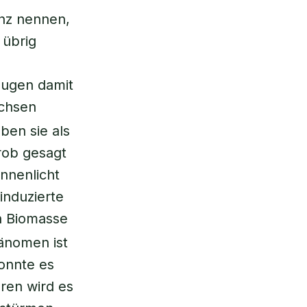
enz nennen,
 übrig
zeugen damit
chsen
ben sie als
Grob gesagt
onnenlicht
tinduzierte
n Biomasse
änomen ist
onnte es
hren wird es