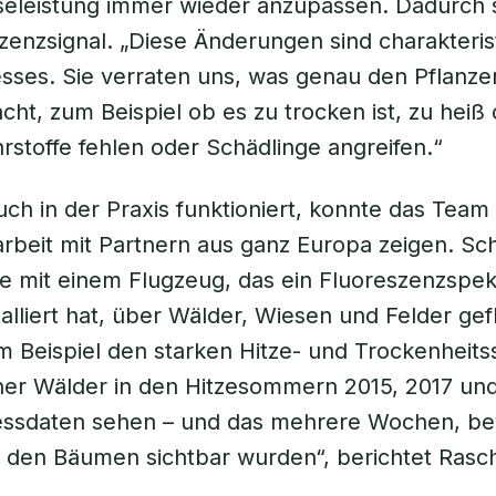
seleistung immer wieder anzupassen. Dadurch
zenzsignal. „Diese Änderungen sind charakterist
esses. Sie verraten uns, was genau den Pflanze
cht, zum Beispiel ob es zu trocken ist, zu heiß
hrstoffe fehlen oder Schädlinge angreifen.“
uch in der Praxis funktioniert, konnte das Team 
eit mit Partnern aus ganz Europa zeigen. Sch
ie mit einem Flugzeug, das ein Fluoreszenzspe
talliert hat, über Wälder, Wiesen und Felder gef
 Beispiel den starken Hitze- und Trockenheits
er Wälder in den Hitzesommern 2015, 2017 und
ssdaten sehen – und das mehrere Wochen, be
den Bäumen sichtbar wurden“, berichtet Rasch