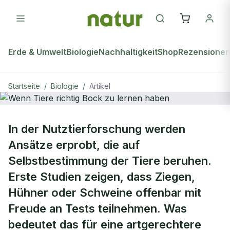
Erde & Umwelt
Biologie
Nachhaltigkeit
Shop
Rezensione
Startseite
/
Biologie
/
Artikel
natur Plus
BIOLOGIE
In der Nutztierforschung werden
Wenn Tiere richtig Bock zu lernen
Ansätze erprobt, die auf
haben
Selbstbestimmung der Tiere beruhen.
Erste Studien zeigen, dass Ziegen,
Hühner oder Schweine offenbar mit
Freude an Tests teilnehmen. Was
bedeutet das für eine artgerechtere