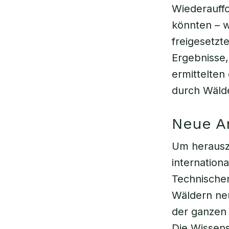
Wiederauff
könnten – 
freigesetzt
Ergebnisse,
ermittelten
durch Wäld
Neue A
Um herauszu
internatio
Technischen
Wäldern ne
der ganzen W
Die Wissen