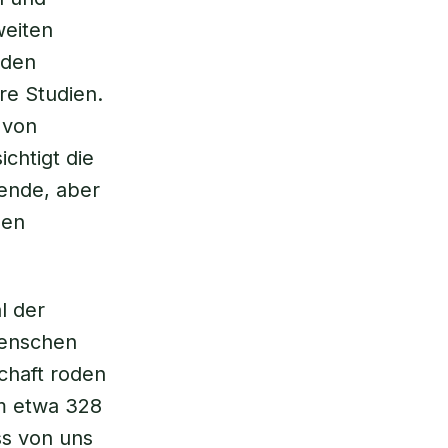
weiten
oden
re Studien.
 von
chtigt die
hende, aber
den
l der
Menschen
chaft roden
um etwa 328
ss von uns