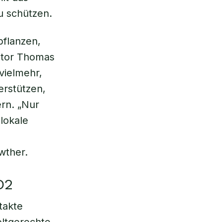
u schützen.
pflanzen,
utor Thomas
vielmehr,
erstützen,
ern. „Nur
lokale
wther.
O2
takte