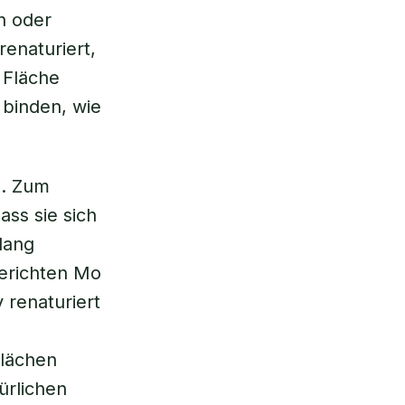
n oder
enaturiert,
 Fläche
 binden, wie
g. Zum
ss sie sich
lang
berichten Mo
 renaturiert
lächen
ürlichen