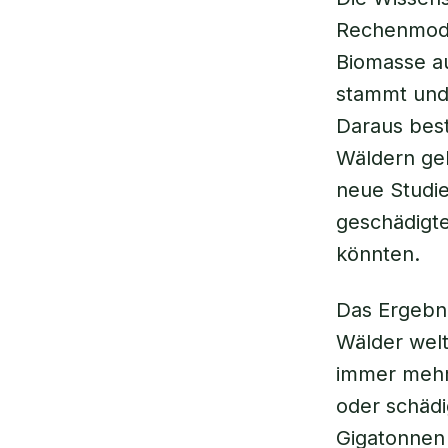
Rechenmode
Biomasse au
stammt und 
Daraus bes
Wäldern geb
neue Studie
geschädigt
könnten.
Das Ergebni
Wälder welt
immer mehr 
oder schädi
Gigatonnen 