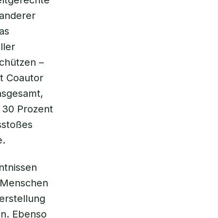
eltgerechte
 anderer
as
ller
schützen –
t Coautor
insgesamt,
u 30 Prozent
sstoßes
e.
ntnissen
r Menschen
erstellung
en. Ebenso