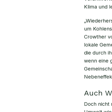
Klima und l
„Wiederhers
um Kohlenst
Crowther vo
lokale Geme
die durch ih
wenn eine g
Gemeinschaft
Nebeneffekt
Auch W
Doch nicht 