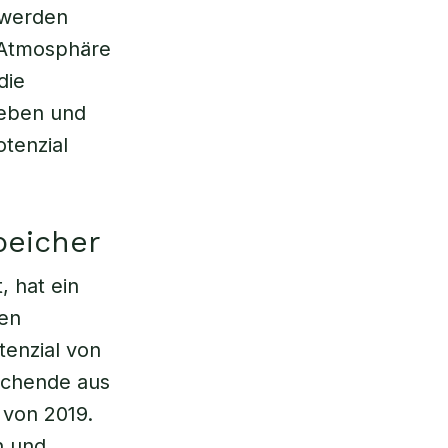
 werden
 Atmosphäre
die
ieben und
otenzial
peicher
, hat ein
hen
enzial von
schende aus
 von 2019.
n und