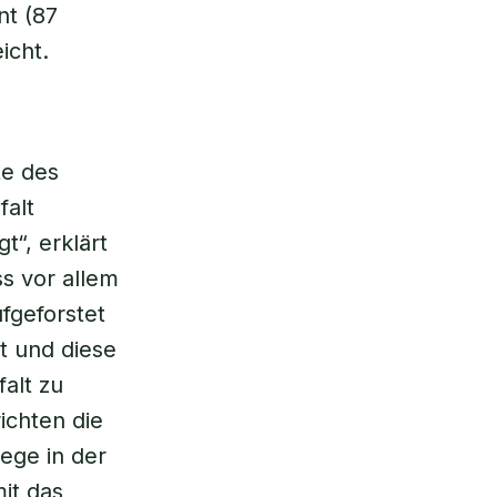
nt (87
icht.
te des
falt
t“, erklärt
ss vor allem
fgeforstet
t und diese
falt zu
ichten die
ege in der
it das