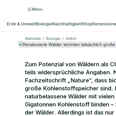
Menü
Erde & Umwelt
Biologie
Nachhaltigkeit
Shop
Rezension
Startseite
/
Biologie
/
Artikel
BIOLOGIE
Zum Potenzial von Wäldern als 
Renaturiert
teils widersprüchliche Angaben. 
Fachzeitschrift „Nature“, dass bi
tatsächlich
große Kohlenstoffspeicher sind.
naturbelassene Wälder mit viele
speichern
Gigatonnen Kohlenstoff binden – 
der Wälder. Allerdings ist das nu