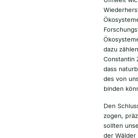
Umwelt wic
Wiederherst
Ökosysteme
Forschungst
Ökosysteme,
dazu zählen
Constantin 
dass naturb
des von un
binden könn
Den Schluss
zogen, präz
sollten uns
der Wälder 