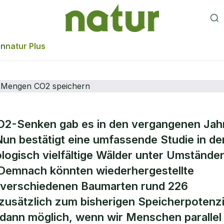
en
natur Plus
CO2-Senken gab es in den vergangenen Jah
e Wälder könnten
Nun bestätigt eine umfassende Studie in de
ologisch vielfältige Wälder unter Umstände
 große Mengen CO
 Demnach könnten wiederhergestellte
n verschiedenen Baumarten rund 226
zusätzlich zum bisherigen Speicherpotenzi
r dann möglich, wenn wir Menschen parallel