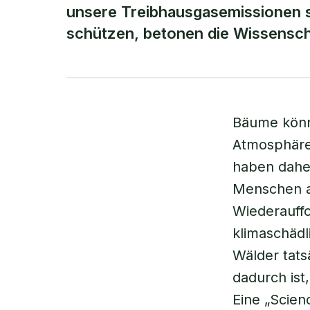
unsere Treibhausgasemissionen st
schützen, betonen die Wissenscha
Bäume könn
Atmosphäre
haben daher
Menschen au
Wiederauff
klimaschäd
Wälder tats
dadurch ist
Eine „Scien