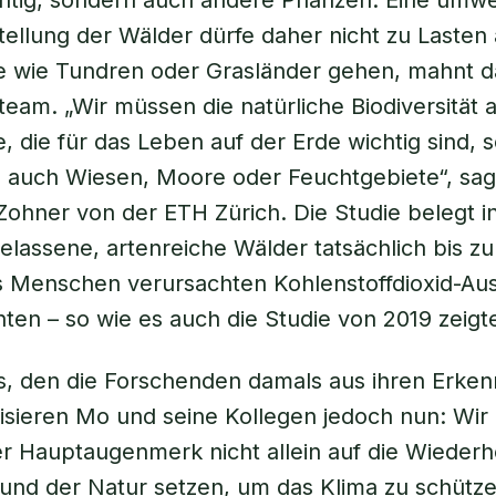
htig, sondern auch andere Pflanzen. Eine umw
ellung der Wälder dürfe daher nicht zu Lasten
 wie Tundren oder Grasländer gehen, mahnt d
eam. „Wir müssen die natürliche Biodiversität a
 die für das Leben auf der Erde wichtig sind, 
 auch Wiesen, Moore oder Feuchtgebiete“, sag
Zohner von der ETH Zürich. Die Studie belegt 
elassene, artenreiche Wälder tatsächlich bis z
s Menschen verursachten Kohlenstoffdioxid-Au
ten – so wie es auch die Studie von 2019 zeigt
, den die Forschenden damals aus ihren Erken
isieren Mo und seine Kollegen jedoch nun: Wi
er Hauptaugenmerk nicht allein auf die Wiederh
und der Natur setzen, um das Klima zu schütz