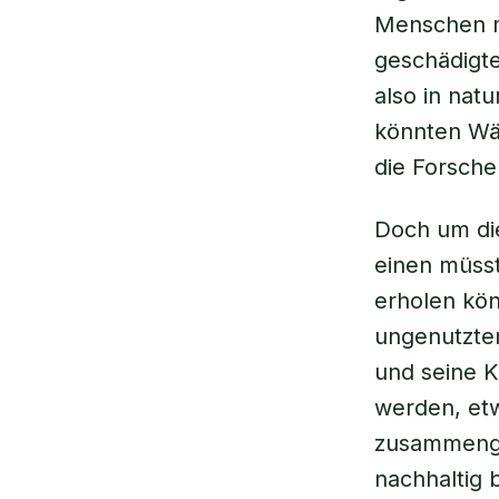
Menschen m
geschädigte
also in nat
könnten Wäl
die Forsch
Doch um di
einen müsst
erholen kön
ungenutzten
und seine K
werden, et
zusammenge
nachhaltig 