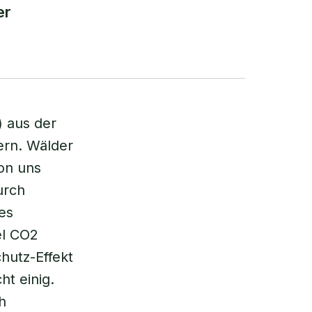
er
 aus der
rn. Wälder
on uns
urch
es
el CO2
hutz-Effekt
ht einig.
h