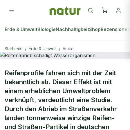
Erde & Umwelt
Biologie
Nachhaltigkeit
Shop
Rezensione
Startseite
/
Erde & Umwelt
/
Artikel
natur Plus
ERDE & UMWELT
Reifenprofile fahren sich mit der Zeit
Reifenabrieb schädigt
bekanntlich ab. Dieser Effekt ist mit
Wasserorganismen
einem erheblichen Umweltproblem
verknüpft, verdeutlicht eine Studie.
Durch den Abrieb im Straßenverkehr
landen tonnenweise winzige Reifen-
und Straßen-Partikel in deutschen