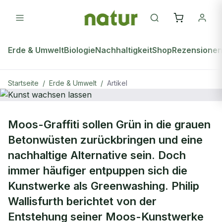
Erde & Umwelt
Biologie
Nachhaltigkeit
Shop
Rezensione
Startseite
/
Erde & Umwelt
/
Artikel
natur Plus
ERDE & UMWELT
Moos-Graffiti sollen Grün in die grauen
Kunst wachsen lassen
Betonwüsten zurückbringen und eine
nachhaltige Alternative sein. Doch
immer häufiger entpuppen sich die
Kunstwerke als Greenwashing. Philip
Wallisfurth berichtet von der
Entstehung seiner Moos-Kunstwerke