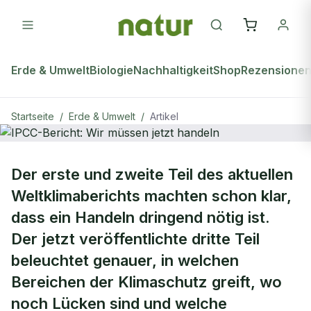
Erde & Umwelt
Biologie
Nachhaltigkeit
Shop
Rezensione
Startseite
/
Erde & Umwelt
/
Artikel
ERDE & UMWELT
Der erste und zweite Teil des aktuellen
IPCC-Bericht: Wir müssen jetzt
Weltklimaberichts machten schon klar,
handeln
dass ein Handeln dringend nötig ist.
Der jetzt veröffentlichte dritte Teil
beleuchtet genauer, in welchen
Bereichen der Klimaschutz greift, wo
noch Lücken sind und welche