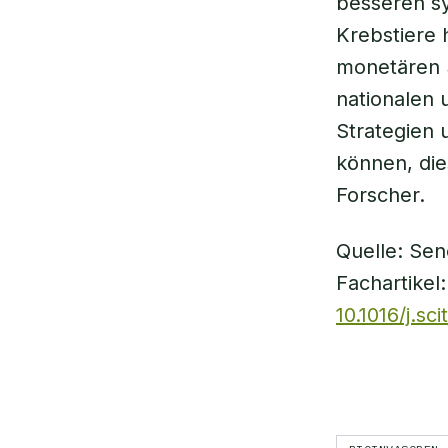
besseren sy
Krebstiere
monetären 
nationalen 
Strategien 
können, die
Forscher.
Quelle: Se
Fachartikel
10.1016/j.sc