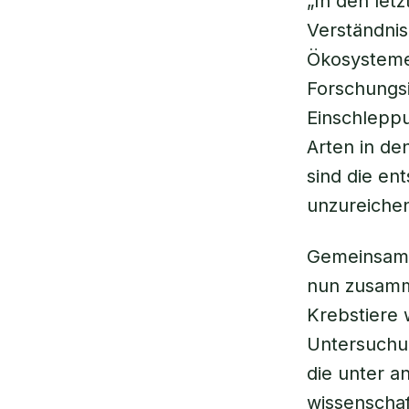
„In den let
Verständnis
Ökosysteme
Forschungs
Einschlepp
Arten in d
sind die en
unzureiche
Gemeinsam 
nun zusamm
Krebstiere 
Untersuchun
die unter a
wissenschaf