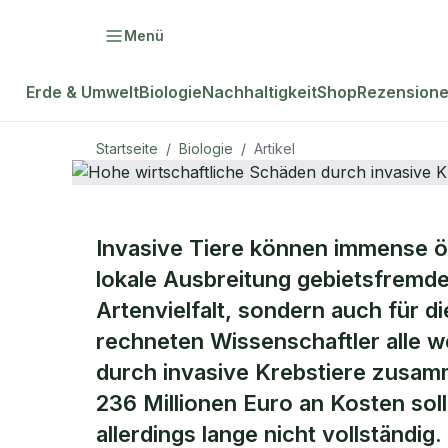
Menü
Erde & Umwelt
Biologie
Nachhaltigkeit
Shop
Rezension
Startseite
/
Biologie
/
Artikel
BIOLOGIE
Invasive Tiere können immense ö
Hohe wirtsc
lokale Ausbreitung gebietsfremder
Artenvielfalt, sondern auch für di
durch invasi
rechneten Wissenschaftler alle 
durch invasive Krebstiere zusam
236 Millionen Euro an Kosten solle
allerdings lange nicht vollständig.