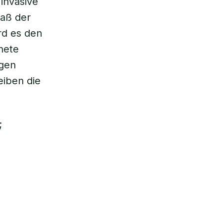
invasive
aß der
rd es den
nete
agen
eiben die
;