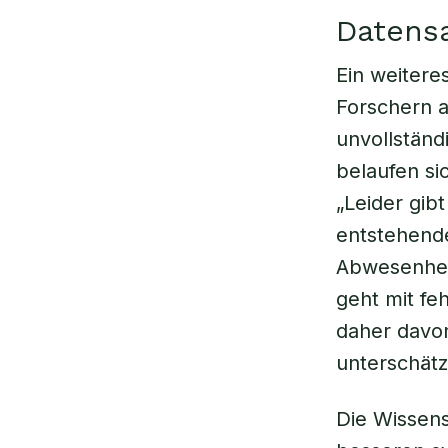
Datensa
Ein weitere
Forschern a
unvollständi
belaufen si
„Leider gib
entstehende
Abwesenheit
geht mit fe
daher davo
unterschätz
Die Wissens