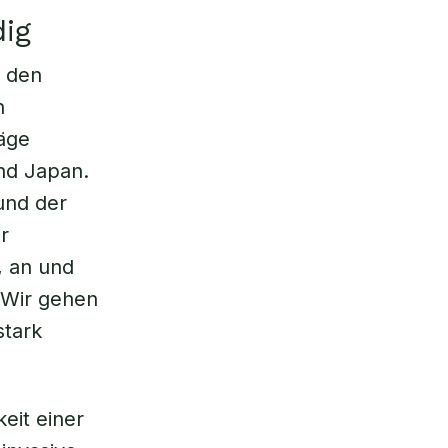
ig
t den
h
räge
nd Japan.
 und der
r
, an und
 Wir gehen
stark
eit einer