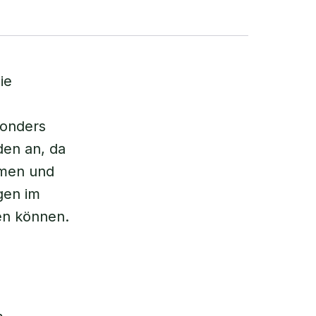
ie
sonders
den an, da
emen und
gen im
en können.