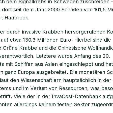
ch dem Signalkrebs in Schweden zuschreiben –
 dort seit dem Jahr 2000 Schäden von 101,5 Mi
ärt Haubrock.
der durch invasive Krabben hervorgerufenen K
 auf etwa 130,3 Millionen Euro. Hierbei sind die
e Grüne Krabbe und die Chinesische Wollhand
erantwortlich. Letztere wurde Anfang des 20.
s mit Schiffen aus Asien eingeschleppt und hat
in ganz Europa ausgebreitet. Die monetären S
 laut den Wissenschaftlern hauptsächlich in de
tems und im Verlust von Ressourcen, was beso
etrifft. Viele der in der InvaCost-Datenbank auf
nnten allerdings keinem festen Sektor zugeord