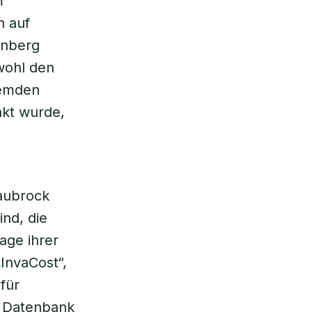
m
n auf
enberg
wohl den
remden
nkt wurde,
aubrock
nd, die
age ihrer
InvaCost“,
für
r Datenbank