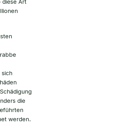
 diese Art
llionen
osten
krabbe
 sich
chäden
r Schädigung
nders die
geführten
net werden.