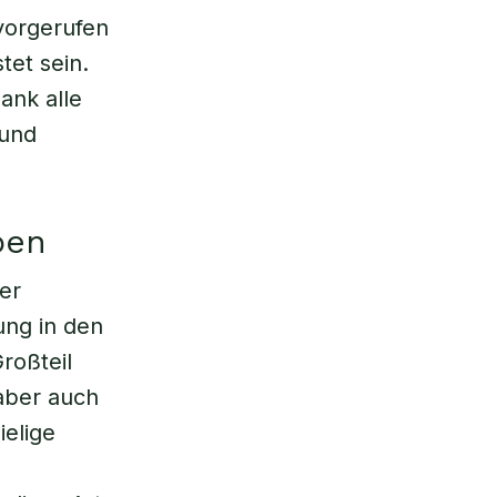
rvorgerufen
tet sein.
ank alle
 und
ben
ver
ung in den
roßteil
aber auch
elige