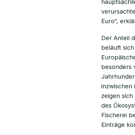
hauptsächli
verursachte
Euro“, erkl
Der Anteil 
beläuft sich
Europäisch
besonders v
Jahrhundert
inzwischen 
zeigen sich
des Ökosys
Fischerei b
Einträge ko