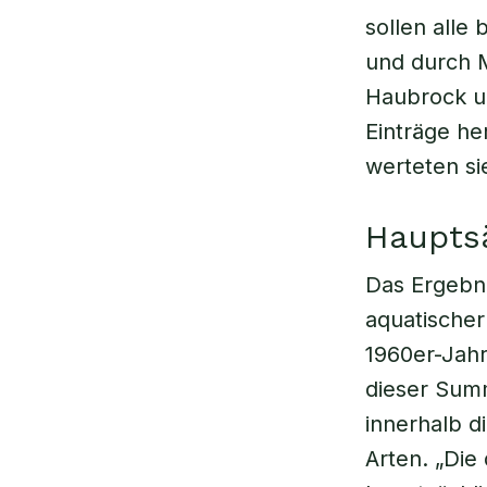
sollen alle
und durch M
Haubrock un
Einträge he
werteten si
Haupts
Das Ergebni
aquatischer
1960er-Jahr
dieser Sum
innerhalb d
Arten. „Die