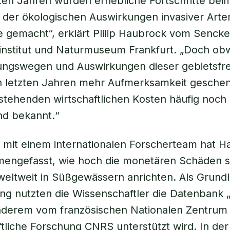
zten Jahren wurden erhebliche Fortschritte bei
 der ökologischen Auswirkungen invasiver Arte
 gemacht“, erklärt Plilip Haubrock vom Senck
institut und Naturmuseum Frankfurt. „Doch ob
ungswegen und Auswirkungen dieser gebietsf
en letzten Jahren mehr Aufmerksamkeit gesche
tstehenden wirtschaftlichen Kosten häufig noch
nd bekannt.“
mit einem internationalen Forscherteam hat H
engefasst, wie hoch die monetären Schäden si
weltweit in Süßgewässern anrichten. Als Grundl
g nutzten die Wissenschaftler die Datenbank „
nderem vom französischen Nationalen Zentrum 
tliche Forschung CNRS unterstützt wird. In de