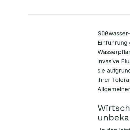
Süßwasser-Ö
Einführung 
Wasserpflan
invasive F
sie aufgrun
ihrer Tole
Allgemeine
Wirtsch
unbeka