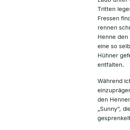
Tritten lege
Fressen fin
rennen schn
Henne den 
eine so sel
Hühner gefeh
entfalten.
Während ic
einzuprägen
den Hennen
„Sunny“, di
gesprenkelt