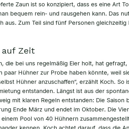
ferte Zaun ist so konzipiert, dass es eine Art To
man bequem rein- und rausgehen kann. Das nut
ch aus. Zum Teil sind fünf Personen gleichzeitig
auf Zeit
, die bei uns regelmäßig Eier holt, hat gefragt,
in paar Hühner zur Probe haben könnte, weil sie
selbst Hühner anzuschaffen“, erzählt Koch. So is
mietung entstanden. Längst ist aus der spontan
eig mit klaren Regeln entstanden: Die Saison b
erung Ende März und endet im Oktober. Die Vi
 einem Pool von 40 Hühnern zusammengestellt,
inander kennen. Koch achtet darauf, dass die An