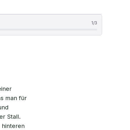
1
/
3
einer
as man für
und
r Stall.
 hinteren