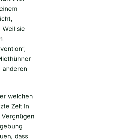
 einem
cht,
 Weil sie
m
vention“,
Miethühner
n anderen
ter welchen
te Zeit in
n Vergnügen
mgebung
uen, dass