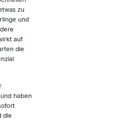
 etwas zu
rlinge und
ndere
irkt auf
arten die
nzial
r
k und haben
ofort
 die