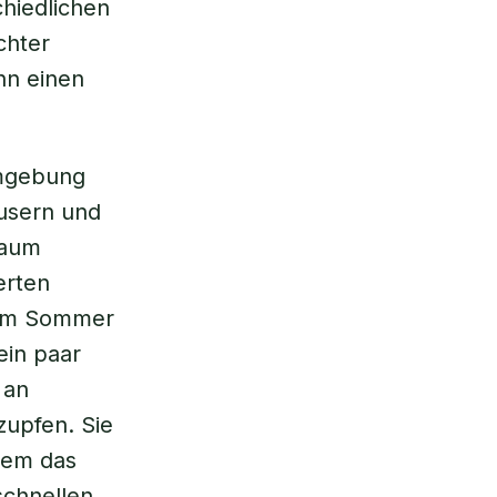
chiedlichen
chter
hn einen
Umgebung
äusern und
kaum
erten
 im Sommer
in paar
 an
zupfen. Sie
llem das
schnellen