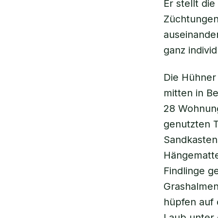
Er stellt d
Züchtungen 
auseinander
ganz indivi
Die Hühner
mitten in B
28 Wohnung
genutzten T
Sandkasten
Hängematte
Findlinge g
Grashalmen
hüpfen auf 
Laub unter 