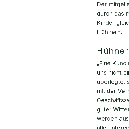
Der mitgelie
durch das 
Kinder glei
Hühnern.
Hühner 
„Eine Kundin
uns nicht e
überlegte, 
mit der Ver
Geschäftszw
guter Witt
werden aus
alle untere