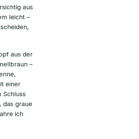
rsichtig aus
m leicht –
ntscheiden,
opf aus der
mellbraun –
henne,
t einer
m Schluss
, das graue
ahre ich