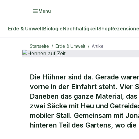
Menü
Erde & Umwelt
Biologie
Nachhaltigkeit
Shop
Rezension
Startseite
/
Erde & Umwelt
/
Artikel
Die Hühner sind da. Gerade ware
natur Plus
ERDE & UMWELT
vorne in der Einfahrt steht. Vier 
Hennen auf
Daneben das ganze Material, das 
zwei Säcke mit Heu und Getreides
Zeit
mobiler Stall. Gemeinsam mit Jon
hinteren Teil des Gartens, wo di