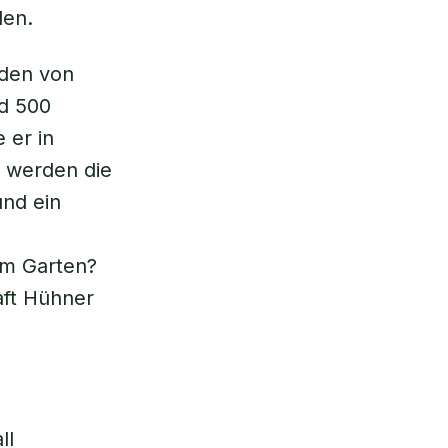
len.
rden von
nd 500
 er in
n werden die
und ein
em Garten?
aft Hühner
ll