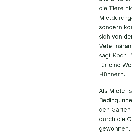
die Tiere n
Mietdurchga
sondern kom
sich von de
Veterinäram
sagt Koch.
für eine Wo
Hühnern.
Als Mieter 
Bedingungen 
den Garten 
durch die 
gewöhnen. D