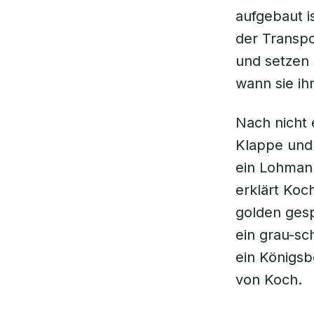
aufgebaut i
der Transpo
und setzen s
wann sie i
Nach nicht 
Klappe und 
ein Lohmann
erklärt Koc
golden ges
ein grau-sc
ein Königsb
von Koch.