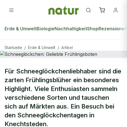
Erde & Umwelt
Biologie
Nachhaltigkeit
Shop
Rezensione
Startseite
/
Erde & Umwelt
/
Artikel
natur Plus
ERDE & UMWELT
Für Schneeglöckchenliebhaber sind die
Schneeglöckchen: Geliebte
zarten Frühlingsblüher ein besonderes
Frühlingsboten
Highlight. Viele Enthusiasten sammeln
verschiedene Sorten und tauschen
sich auf Märkten aus. Ein Besuch bei
den Schneeglöckchentagen in
Knechtsteden.