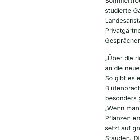
Sommertrock
studierte G
Landesansta
Privatgärtn
Gesprächen
„Über die r
an die neue
So gibt es e
Blütenprach
besonders g
„Wenn man d
Pflanzen ers
setzt auf g
Stauden. Di