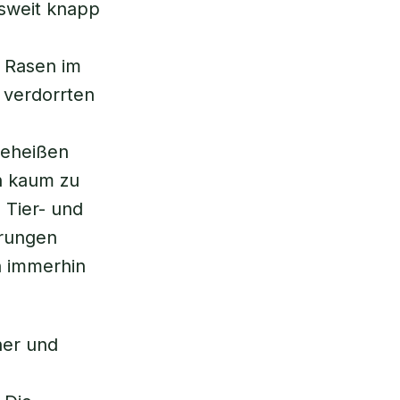
sweit knapp
 Rasen im
 verdorrten
geheißen
n kaum zu
 Tier- und
erungen
n immerhin
ner und