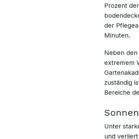
Prozent de
bodendecken
der Pflegea
Minuten.
Neben den P
extremem We
Gartenakad
zuständig i
Bereiche d
Sonnen
Unter stark
und verliert