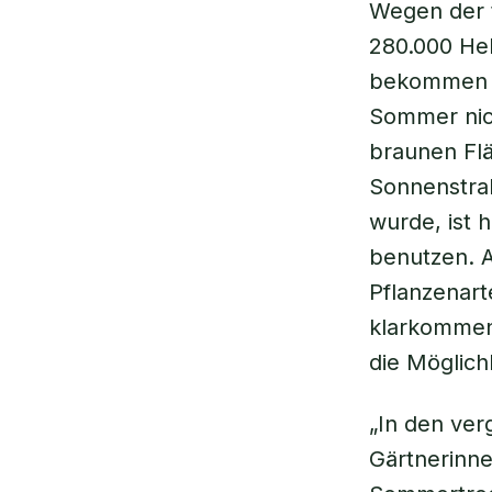
Wegen der t
280.000 Hek
bekommen d
Sommer nich
braunen Flä
Sonnenstrah
wurde, ist
benutzen. A
Pflanzenart
klarkommen,
die Möglich
„In den ve
Gärtnerinne