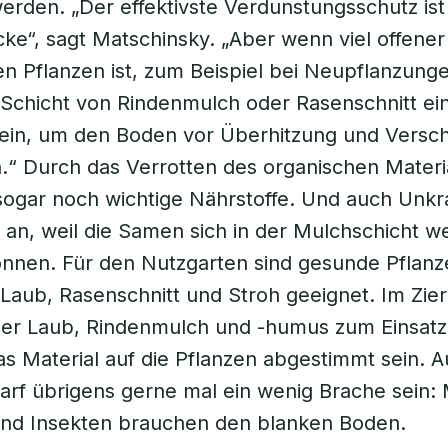
erden. „Der effektivste Verdunstungsschutz ist
ke“, sagt Matschinsky. „Aber wenn viel offene
n Pflanzen ist, zum Beispiel bei Neupflanzung
Schicht von Rindenmulch oder Rasenschnitt ei
 sein, um den Boden vor Überhitzung und Vers
.“ Durch das Verrotten des organischen Materia
ogar noch wichtige Nährstoffe. Und auch Unkrau
el an, weil die Samen sich in der Mulchschicht w
önnen. Für den Nutzgarten sind gesunde Pflanz
 Laub, Rasenschnitt und Stroh geeignet. Im Zie
r Laub, Rindenmulch und -humus zum Einsatz.
as Material auf die Pflanzen abgestimmt sein. 
arf übrigens gerne mal ein wenig Brache sein
und Insekten brauchen den blanken Boden.