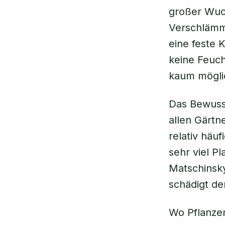
großer Wuc
Verschlämmu
eine feste 
keine Feuch
kaum möglic
Das Bewuss
allen Gärt
relativ häu
sehr viel P
Matschinsky
schädigt de
Wo Pflanzen