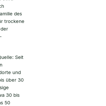
ch
amilie des
ür trockene
 der
-
uelle: Seit
in
dorte und
is über 30
sige
wa 30 bis
ns 50