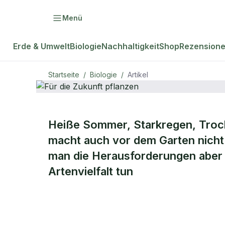
Menü
Erde & Umwelt
Biologie
Nachhaltigkeit
Shop
Rezension
Startseite
/
Biologie
/
Artikel
Heiße Sommer, Starkregen, Trock
natur Plus
BIOLOGIE
macht auch vor dem Garten nicht
Für die Zuku
man die Herausforderungen aber 
Artenvielfalt tun
pflanzen