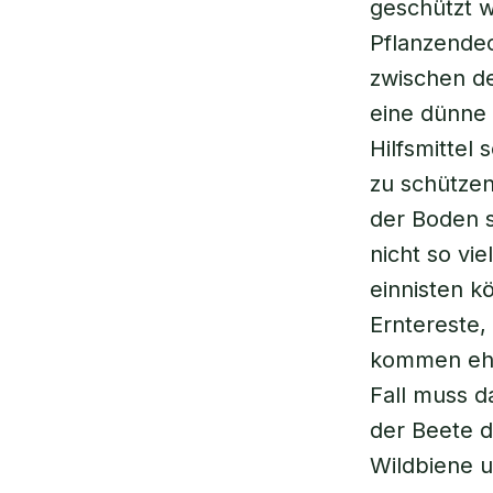
geschützt w
Pflanzendec
zwischen de
eine dünne 
Hilfsmittel
zu schützen
der Boden s
nicht so vi
einnisten k
Erntereste,
kommen ehe
Fall muss d
der Beete d
Wildbiene 