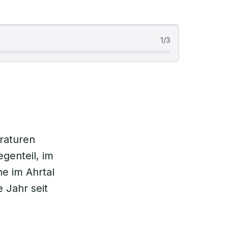
1
/
3
raturen
genteil, im
e im Ahrtal
 Jahr seit