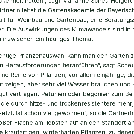
enheit hatten“, sagt Marianne Scheu-Helgert.
ärtnerin leitet die Gartenakademie der Bayerisc
lt für Weinbau und Gartenbau, eine Beratungss
er. Die Auswirkungen des Klimawandels sind in
 inzwischen ein häufiges Thema.
ichtige Pflanzenauswahl kann man den Garten z
n Herausforderungen heranführen“, sagt Scheu
ine Reihe von Pflanzen, vor allem einjährige, die
t zeigen, aber sehr viel Wasser brauchen und H
ut vertragen. Petunien oder Begonien zum Beis
ie durch hitze- und trockenresistentere mehrj
etzt, ist schon viel gewonnen“, so die Gärtnerin
roßer Fläche am liebsten auf an den Standort 
e krautartigen, winterharten Pflanzen, zu dene