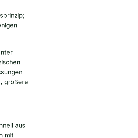
prinzip;
enigen
unter
sischen
assungen
b, größere
hnell aus
n mit