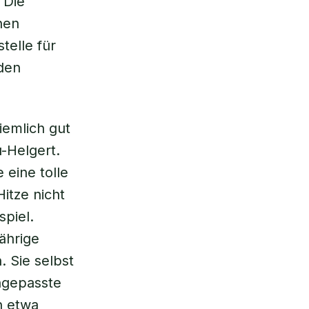
 Die
hen
telle für
 den
iemlich gut
-Helgert.
 eine tolle
itze nicht
piel.
ährige
. Sie selbst
angepasste
n etwa