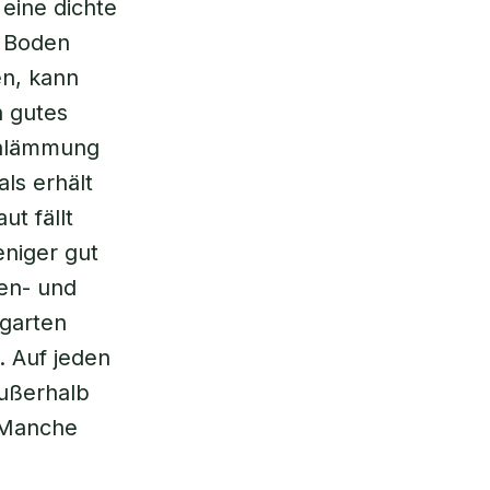
 eine dichte
r Boden
en, kann
n gutes
chlämmung
ls erhält
t fällt
eniger gut
en- und
rgarten
 Auf jeden
Außerhalb
: Manche