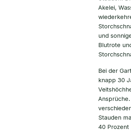
Akelei, Was
wiederkehre
Storchschna
und sonnige
Blutrote un
Storchschn
Bei der Gar
knapp 30 Ja
Veitshöchh
Ansprüche. 
verschiede
Stauden mac
40 Prozent 