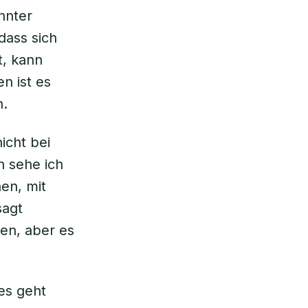
nnter
dass sich
t, kann
n ist es
n.
icht bei
n sehe ich
hen, mit
sagt
en, aber es
es geht