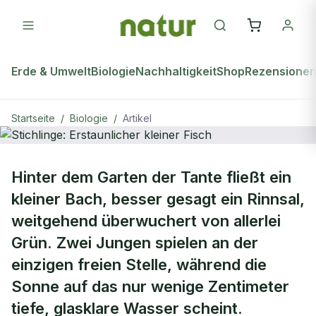
Erde & Umwelt
Biologie
Nachhaltigkeit
Shop
Rezensione
Startseite
/
Biologie
/
Artikel
natur Plus
BIOLOGIE
Hinter dem Garten der Tante fließt ein
Stichlinge: Erstaunlicher kleiner
kleiner Bach, besser gesagt ein Rinnsal,
Fisch
weitgehend überwuchert von allerlei
Grün. Zwei Jungen spielen an der
einzigen freien Stelle, während die
Sonne auf das nur wenige Zentimeter
tiefe, glasklare Wasser scheint.