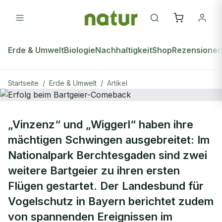
Erde & Umwelt
Biologie
Nachhaltigkeit
Shop
Rezensione
Startseite
/
Erde & Umwelt
/
Artikel
natur Plus
ERDE & UMWELT
„Vinzenz“ und „Wiggerl“ haben ihre
Erfolg beim Bartgeier-Comeback
mächtigen Schwingen ausgebreitet: Im
Nationalpark Berchtesgaden sind zwei
weitere Bartgeier zu ihren ersten
Flügen gestartet. Der Landesbund für
Vogelschutz in Bayern berichtet zudem
von spannenden Ereignissen im