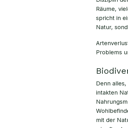
Räume, viel
spricht in 
Natur, son
Artenverlu
Problems u
Biodive
Denn alles,
intakten Na
Nahrungsmit
Wohlbefinde
mit der Na