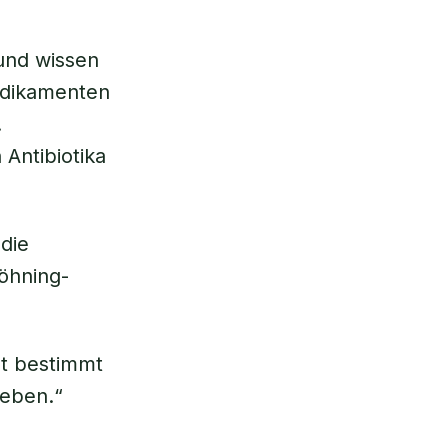
und wissen
edikamenten
.
 Antibiotika
 die
Böhning-
ät bestimmt
leben.“