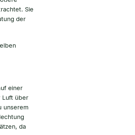
rachtet. Sie
utung der
selben
uf einer
 Luft über
zu unserem
lechtung
ätzen, da