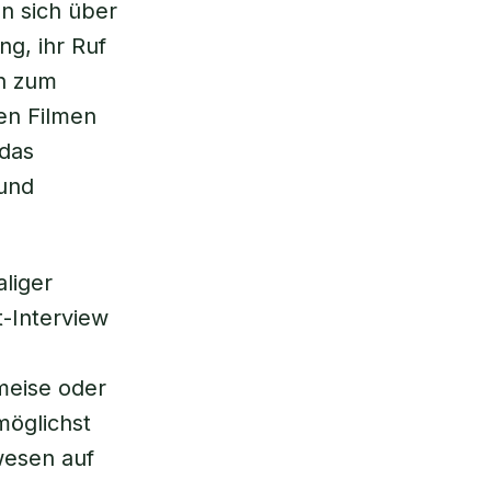
n sich über
g, ihr Ruf
rn zum
en Filmen
 das
und
liger
t-Interview
Ameise oder
möglichst
wesen auf