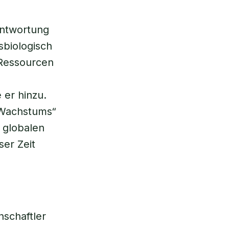
antwortung
sbiologisch
 Ressourcen
e er hinzu.
 Wachstums“
n globalen
ser Zeit
schaftler