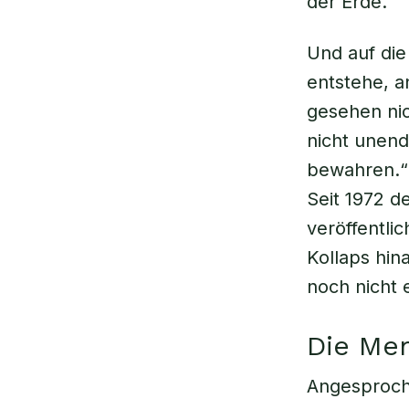
der Erde.“
Und auf die
entstehe, a
gesehen nic
nicht unendl
bewahren.“ A
Seit 1972 d
veröffentlic
Kollaps hin
noch nicht 
Die Men
Angesproche