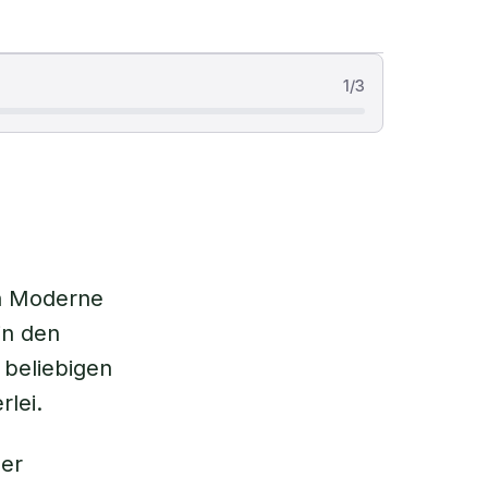
1
/
3
en Moderne
in den
r beliebigen
lei.
ner