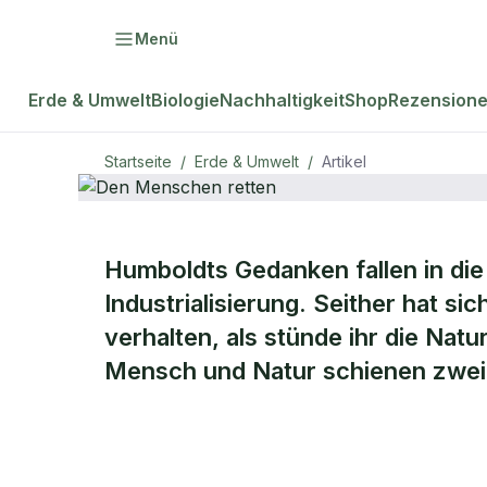
Menü
Erde & Umwelt
Biologie
Nachhaltigkeit
Shop
Rezension
Startseite
/
Erde & Umwelt
/
Artikel
Humboldts Gedanken fallen in di
natur Plus
ERDE & UMWELT
Industrialisierung. Seither hat si
Den Mensch
verhalten, als stünde ihr die Nat
Mensch und Natur schienen zweie
retten