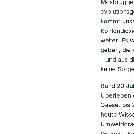
Mosbrugger
evolutionsg
kommt unser
Kohlendioxi
weiter. Es 
geben, die 
– und aus d
keine Sorg
Rund 20 Ja
Überleben d
Gaese, bis 
heute Wisse
Umweltforsc
Disziplin d