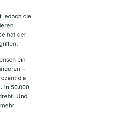
st jedoch die
deren
se hat der
riffen.
ensch ein
anderen –
rozent die
. In 50.000
dreht. Und
h mehr