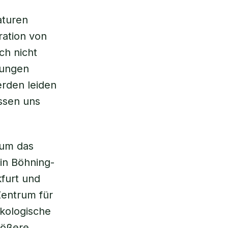
aturen
ration von
ch nicht
rungen
rden leiden
ssen uns
 um das
rin Böhning-
kfurt und
Zentrum für
ökologische
größere