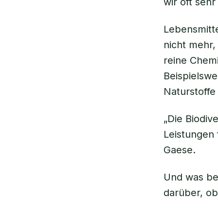
wir oft sehr
Lebensmitt
nicht mehr,
reine Chemi
Beispielswei
Naturstoffe
„Die Biodive
Leistungen 
Gaese.
Und was bed
darüber, ob