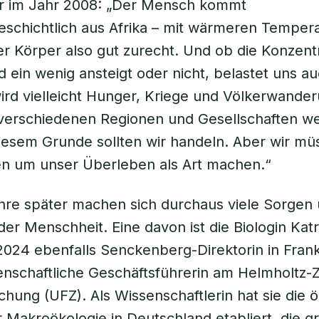
 im Jahr 2008: „Der Mensch kommt
eschichtlich aus Afrika – mit wärmeren Temper
 Körper also gut zurecht. Und ob die Konzent
d ein wenig ansteigt oder nicht, belastet uns au
wird vielleicht Hunger, Kriege und Völkerwande
verschiedenen Regionen und Gesellschaften we
iesem Grunde sollten wir handeln. Aber wir mü
en um unser Überleben als Art machen.“
hre später machen sich durchaus viele Sorgen
er Menschheit. Eine davon ist die Biologin Kat
2024 ebenfalls Senckenberg-Direktorin in Fran
nschaftliche Geschäftsführerin am Helmholtz-
hung (UFZ). Als Wissenschaftlerin hat sie die 
er Makroökologie in Deutschland etabliert, die 