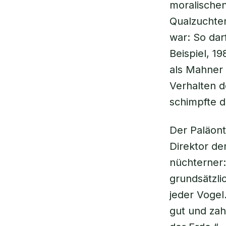
moralischen
Qualzuchte
war: So dar
Beispiel, 1
als Mahner s
Verhalten 
schimpfte d
Der Paläont
Direktor de
nüchterner:
grundsätzli
jeder Vogel
gut und zah