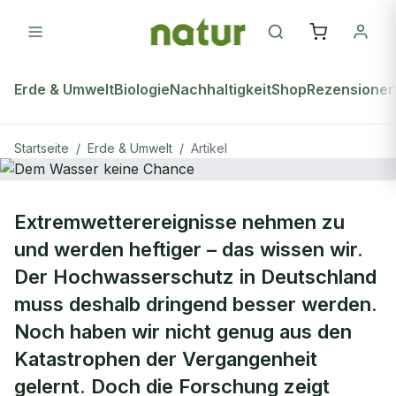
Erde & Umwelt
Biologie
Nachhaltigkeit
Shop
Rezensione
Startseite
/
Erde & Umwelt
/
Artikel
natur Plus
ERDE & UMWELT
Extremwetterereignisse nehmen zu
Dem Wasser keine Chance
und werden heftiger – das wissen wir.
Der Hochwasserschutz in Deutschland
muss deshalb dringend besser werden.
Noch haben wir nicht genug aus den
Katastrophen der Vergangenheit
gelernt. Doch die Forschung zeigt