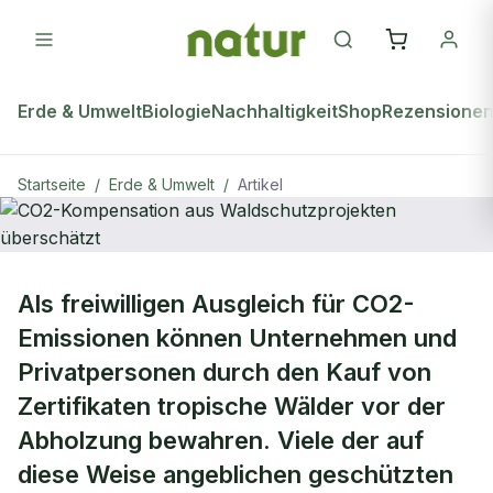
Erde & Umwelt
Biologie
Nachhaltigkeit
Shop
Rezensione
Startseite
/
Erde & Umwelt
/
Artikel
ERDE & UMWELT
Als freiwilligen Ausgleich für CO2-
CO2-Kompensation aus
Emissionen können Unternehmen und
Waldschutzprojekten überschätzt
Privatpersonen durch den Kauf von
Zertifikaten tropische Wälder vor der
Abholzung bewahren. Viele der auf
diese Weise angeblichen geschützten