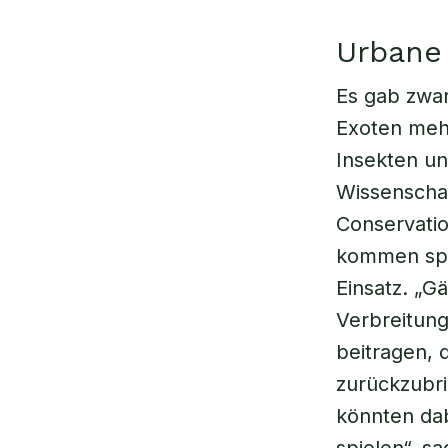
Urbane 
Es gab zwar
Exoten mehr
Insekten u
Wissenschaf
Conservatio
kommen spe
Einsatz. „G
Verbreitung
beitragen, 
zurückzubri
könnten dabe