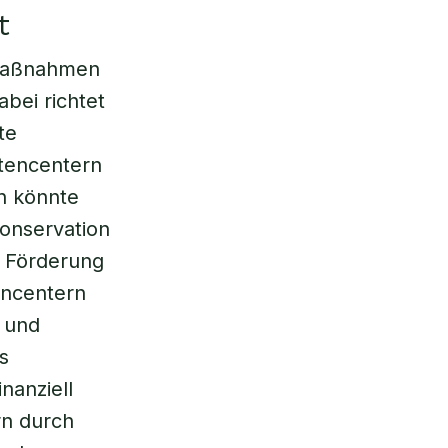
t
 Maßnahmen
bei richtet
te
rtencentern
n könnte
Conservation
r Förderung
encentern
 und
s
nanziell
rn durch