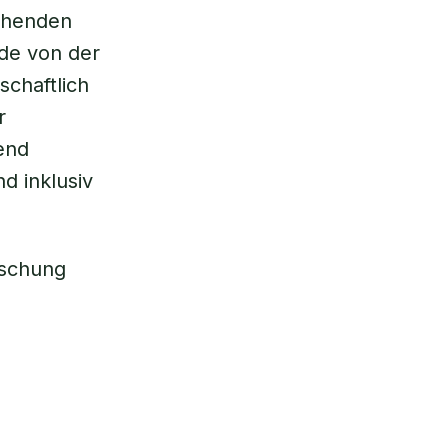
ehenden
ude von der
schaftlich
r
end
d inklusiv
rschung