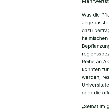
Mehrwertste
Was die Pfl
angepasste
dazu beitr
heimischen 
Bepflanzun
regionsspezi
Reihe an A
könnten für
werden, res
Universitä
oder die öf
„Selbst im 