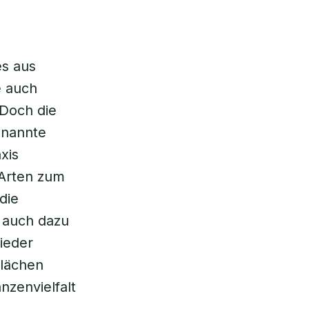
es aus
e auch
Doch die
enannte
xis
 Arten zum
die
 auch dazu
ieder
flächen
nzenvielfalt