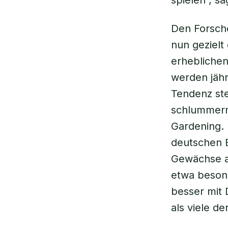
spielen“, sa
Den Forsche
nun gezielt
erheblichen
werden jähr
Tendenz ste
schlummernd
Gardening. 
deutschen B
Gewächse at
etwa beson
besser mit
als viele d