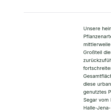
Unsere heim
Pflanzenart
mittlerwei
Großteil di
zurückzufüh
fortschreit
Gesamtfläch
diese urban
genutztes P
Segar vom D
Halle-Jena-