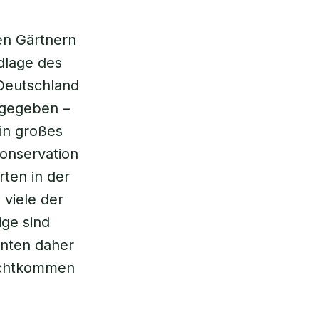
en Gärtnern
dlage des
Deutschland
sgegeben –
in großes
onservation
ten in der
 viele der
ige sind
nnten daher
echtkommen