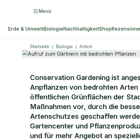
Menü
Erde & Umwelt
Biologie
Nachhaltigkeit
Shop
Rezension
Startseite
/
Biologie
/
Artikel
BIOLOGIE
Conservation Gardening ist anges
Aufruf zum 
Anpflanzen von bedrohten Arten 
öffentlichen Grünflächen der Stad
bedrohten P
Maßnahmen vor, durch die besser
Artenschutzes geschaffen werde
Gartencenter und Pflanzenproduze
und für mehr Angebot an speziel