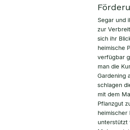
Förder
Segar und 
zur Verbrei
sich ihr Bl
heimische P
verfügbar 
man die Kun
Gardening 
schlagen di
mit dem Mar
Pflanzgut z
heimischer P
unterstützt