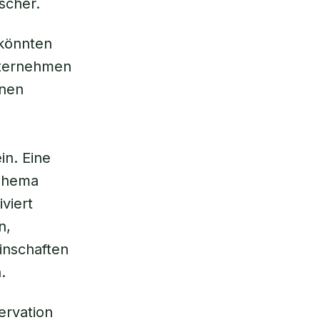
scher.
 könnten
nternehmen
enen
in. Eine
 Thema
viert
n,
inschaften
.
ervation