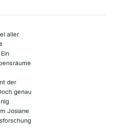
l aller
d
 Ein
Lebensräume
nt der
 Doch genau
enig
um Josiane
tsforschung