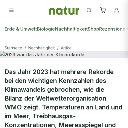
Erde & Umwelt
Biologie
Nachhaltigkeit
Shop
Rezensione
Startseite
/
Nachhaltigkeit
/
Artikel
NACHHALTIGKEIT
Das Jahr 2023 hat mehrere Rekorde
2023 war das Jahr der Klimarekorde
bei den wichtigen Kennzahlen des
Klimawandels gebrochen, wie die
Bilanz der Weltwetterorganisation
WMO zeigt. Temperaturen an Land und
im Meer, Treibhausgas-
Konzentrationen, Meeresspiegel und