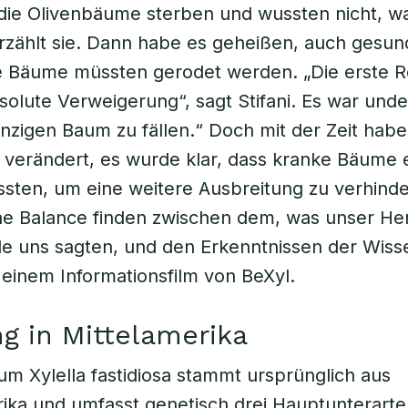
die Olivenbäume sterben und wussten nicht, w
rzählt sie. Dann habe es geheißen, auch gesun
 Bäume müssten gerodet werden. „Die erste Re
solute Verweigerung“, sagt Stifani. Es war und
inzigen Baum zu fällen.“ Doch mit der Zeit habe
 verändert, es wurde klar, dass kranke Bäume 
ten, um eine weitere Ausbreitung zu verhinde
ne Balance finden zwischen dem, was unser He
e uns sagten, und den Erkenntnissen der Wisse
n einem Informationsfilm von BeXyl.
g in Mittelamerika
ium
Xylella fastidiosa
stammt ursprünglich aus
ika und umfasst genetisch drei Hauptunterarte