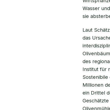
Wirtspflanz
Wasser und 
sie absterb
Laut Schätz
das Ursach
interdiszip
Olivenbäume
des regiona
Institut für
Sostenibile
Millionen d
ein Drittel
Geschätzte 
Olivenmühle