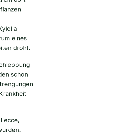
Pflanzen
Xylella
trum eines
iten droht.
schleppung
 den schon
strengungen
 Krankheit
 Lecce,
wurden.