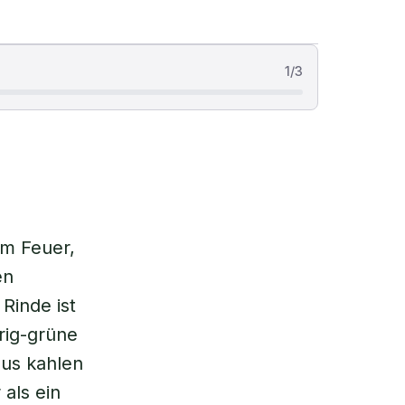
1
/
3
em Feuer,
en
Rinde ist
rig-grüne
aus kahlen
 als ein