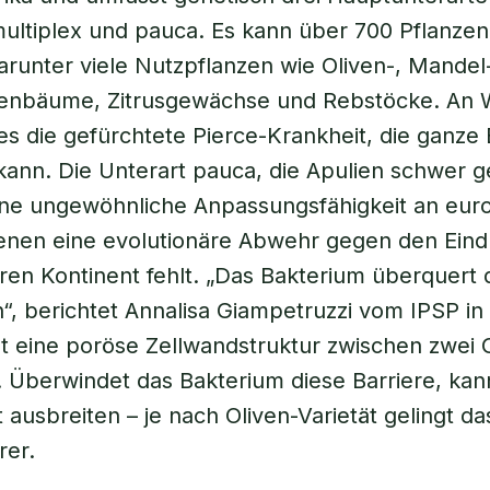
ultiplex
und
pauca
. Es kann über 700 Pflanzen
darunter viele Nutzpflanzen wie Oliven-, Mandel-
enbäume, Zitrusgewächse und Rebstöcke. An 
es die gefürchtete Pierce-Krankheit, die ganze
kann. Die Unterart
pauca
, die Apulien schwer g
eine ungewöhnliche Anpassungsfähigkeit an eur
enen eine evolutionäre Abwehr gegen den Eindr
en Kontinent fehlt. „Das Bakterium überquert 
, berichtet Annalisa Giampetruzzi vom IPSP in 
 eine poröse Zellwandstruktur zwischen zwei 
. Überwindet das Bakterium diese Barriere, kan
ausbreiten – je nach Oliven-Varietät gelingt das
rer.