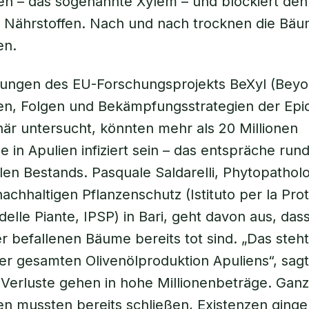
en – das sogenannte Xylem – und blockiert den
Nährstoffen. Nach und nach trocknen die Bäum
en.
ungen des EU-Forschungsprojekts BeXyl (Beyon
en, Folgen und Bekämpfungsstrategien der Epi
linär untersucht, könnten mehr als 20 Millionen
 in Apulien infiziert sein – das entspräche run
len Bestands. Pasquale Saldarelli, Phytopatho
 nachhaltigen Pflanzenschutz (Istituto per la Pro
 delle Piante, IPSP) in Bari, geht davon aus, da
er befallenen Bäume bereits tot sind. „Das steht
 der gesamten Olivenölproduktion Apuliens“, sagt
Verluste gehen in hohe Millionenbeträge. Gan
n mussten bereits schließen, Existenzen ginge