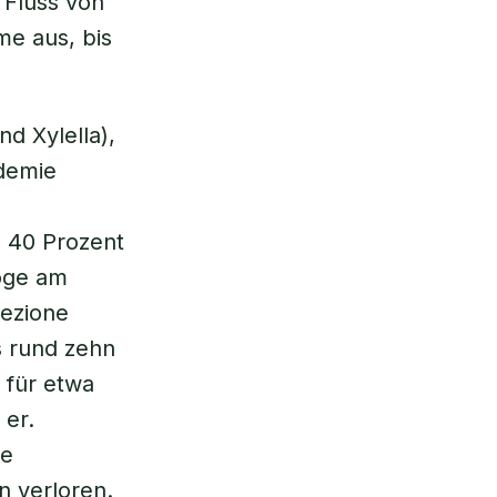
 Fluss von
e aus, bis
d Xylella),
demie
d 40 Prozent
loge am
tezione
ss rund zehn
 für etwa
 er.
ze
n verloren.