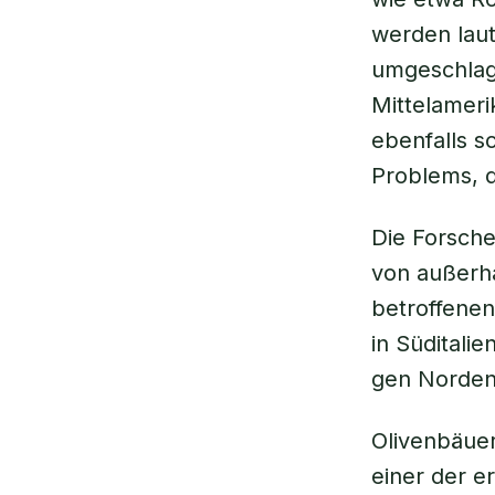
werden laut
umgeschlag
Mittelameri
ebenfalls s
Problems, d
Die Forsch
von außerh
betroffene
in Süditali
gen Norden 
Olivenbäuer
einer der e