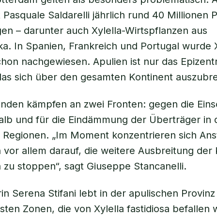
 Pasquale Saldarelli jährlich rund 40 Millionen 
en – darunter auch
Xylella
-Wirtspflanzen aus
ka. In Spanien, Frankreich und Portugal wurde
chon nachgewiesen. Apulien ist nur das Epizen
as sich über den gesamten Kontinent auszubre
enden kämpfen an zwei Fronten: gegen die Ein
alb und für die Eindämmung der Überträger in
n Regionen. „Im Moment konzentrieren sich An
en vor allem darauf, die weitere Ausbreitung der
zu stoppen“, sagt Giuseppe Stancanelli.
in Serena Stifani lebt in der apulischen Provinz
rsten Zonen, die von
Xylella fastidiosa
befallen 