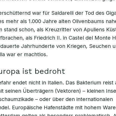
rschütternd war für Saldarelli der Tod des Gig
nes mehr als 1.000 Jahre alten Olivenbaums nahe 
 stand schon, als Kreuzritter von Apuliens Kü
fbrachen, als Friedrich II. in Castel del Monte Ho
rdauerte Jahrhunderte von Kriegen, Seuchen u
lla
war er machtlos.
ropa ist bedroht
ahr endet nicht in Italien. Das Bakterium reist 
it seinen Überträgern (Vektoren) – kleinen Ins
chaumzikade – oder über den internationalen
ndel. Europäische Hafenstädte mit hohem War
tterdam gelten als besonders problematisch. Al