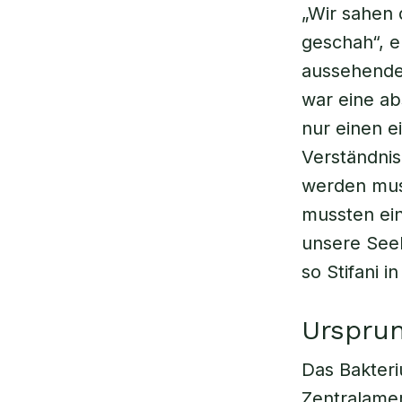
„Wir sahen 
geschah“, e
aussehende
war eine ab
nur einen e
Verständnis
werden muss
mussten ei
unsere Seel
so Stifani i
Ursprun
Das Bakter
Zentralamer