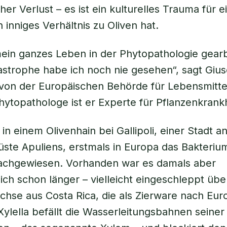
cher Verlust – es ist ein kulturelles Trauma für e
h inniges Verhältnis zu Oliven hat.
ein ganzes Leben in der Phytopathologie gearb
astrophe habe ich noch nie gesehen“, sagt Giu
 von der Europäischen Behörde für Lebensmittel
hytopathologe ist er Experte für Pflanzenkrank
in einem Olivenhain bei Gallipoli, einer Stadt a
üste Apuliens, erstmals in Europa das Bakteri
chgewiesen. Vorhanden war es damals aber
ich schon länger – vielleicht eingeschleppt übe
hse aus Costa Rica, die als Zierware nach Eur
Xylella
befällt die Wasserleitungsbahnen seiner