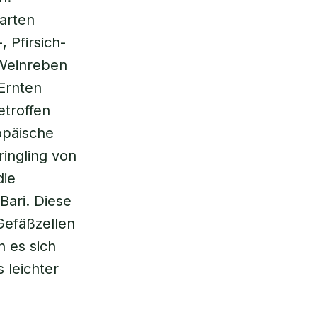
arten
, Pfirsich-
Weinreben
 Ernten
etroffen
opäische
ingling von
die
Bari. Diese
Gefäßzellen
n es sich
 leichter