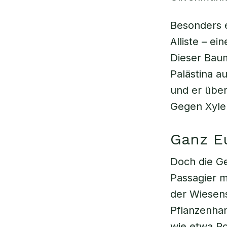
Besonders e
Alliste – ei
Dieser Baum
Palästina au
und er übe
Gegen
Xyle
Ganz Eu
Doch die Gef
Passagier m
der Wiesens
Pflanzenha
wie etwa Ro