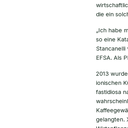
wirtschaftli
die ein solc
„Ich habe m
so eine Kat
Stancanelli
EFSA. Als P
2013 wurde 
ionischen K
fastidiosa
na
wahrscheinl
Kaffeegewäc
gelangten.