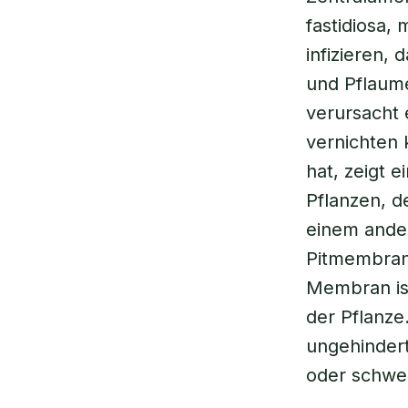
fastidiosa
,
m
infizieren, 
und Pflaum
verursacht 
vernichten 
hat, zeigt 
Pflanzen, d
einem ander
Pitmembran“
Membran ist
der Pflanze
ungehindert 
oder schwe