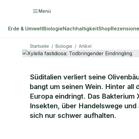
Menü
Erde & Umwelt
Biologie
Nachhaltigkeit
Shop
Rezension
Startseite
/
Biologie
/
Artikel
Süditalien verliert seine Olivenb
natur Plus
BIOLOGIE
bangt um seinen Wein. Hinter all 
Xylella fast
Europa eindringt. Das Bakterium X
Insekten, über Handelswege und 
Eindringling
sich nur schwer aufhalten.