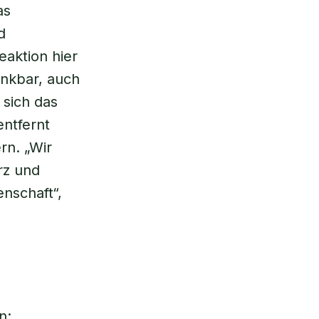
as
d
aktion hier
enkbar, auch
 sich das
entfernt
rn. „Wir
rz und
nschaft“,
n: