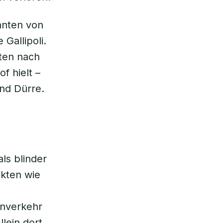
anten von
Gallipoli.
sten nach
f hielt –
nd Dürre.
als blinder
ekten wie
enverkehr
lein dort