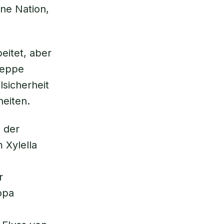
ine Nation,
eitet, aber
seppe
sicherheit
heiten.
n der
um
Xylella
r
opa