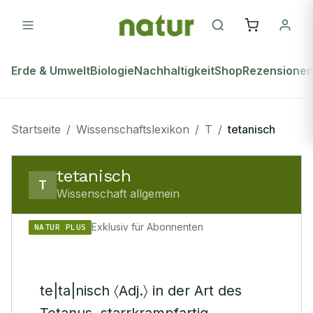
Erde & Umwelt
Biologie
Nachhaltigkeit
Shop
Rezensione
Startseite
/
Wissenschaftslexikon
/
T
/
tetanisch
tetanisch
T
Wissenschaft allgemein
Exklusiv für Abonnenten
NATUR PLUS
te|ta|nisch 〈Adj.〉 in der Art des