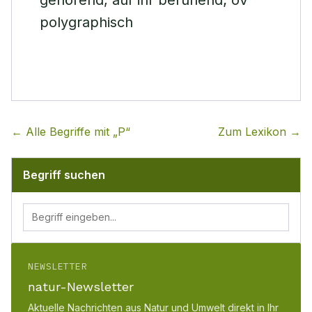
gehörend, auf ihr beruhend; oV
polygraphisch
← Alle Begriffe mit „
P
“
Zum Lexikon →
Begriff suchen
NEWSLETTER
natur-Newsletter
Aktuelle Nachrichten aus Natur und Umwelt direkt in Ihr