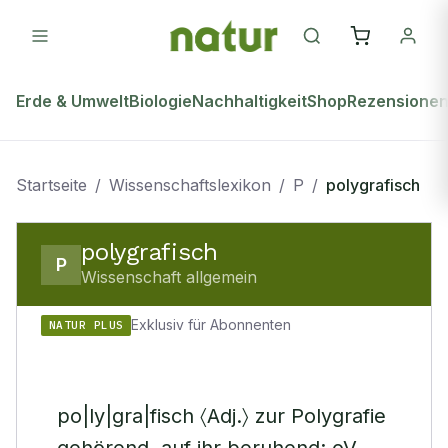
Erde & Umwelt
Biologie
Nachhaltigkeit
Shop
Rezensione
Startseite
/
Wissenschaftslexikon
/
P
/
polygrafisch
polygrafisch
P
Wissenschaft allgemein
Exklusiv für Abonnenten
NATUR PLUS
po|ly|gra|fisch 〈Adj.〉 zur Polygrafie