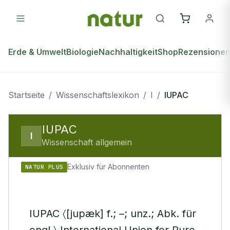
Erde & Umwelt
Biologie
Nachhaltigkeit
Shop
Rezensione
Startseite
/
Wissenschaftslexikon
/
I
/
IUPAC
IUPAC
I
Wissenschaft allgemein
Exklusiv für Abonnenten
NATUR PLUS
IUPAC 〈[jupæk] f.; –; unz.; Abk. für