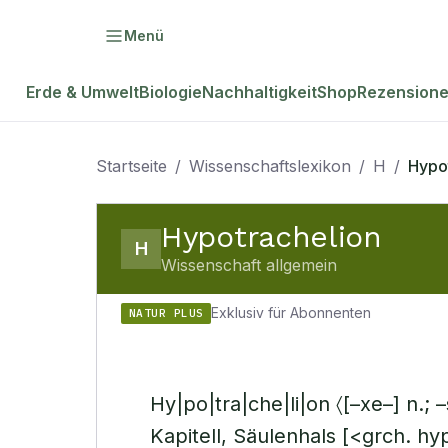
Menü
Erde & Umwelt
Biologie
Nachhaltigkeit
Shop
Rezension
Startseite
/
Wissenschaftslexikon
/
H
/
Hypo
Hypotrachelion
H
Wissenschaft allgemein
Exklusiv für Abonnenten
NATUR PLUS
Hy|po|tra|che|li|on 〈[–xe–] n.; 
Kapitell, Säulenhals [<grch. hy