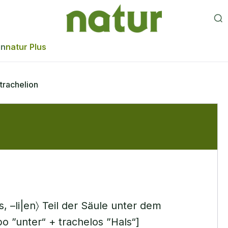
en
natur Plus
trachelion
–s, –li|en〉 Teil der Säule unter dem
po ”unter“ + trachelos ”Hals“]