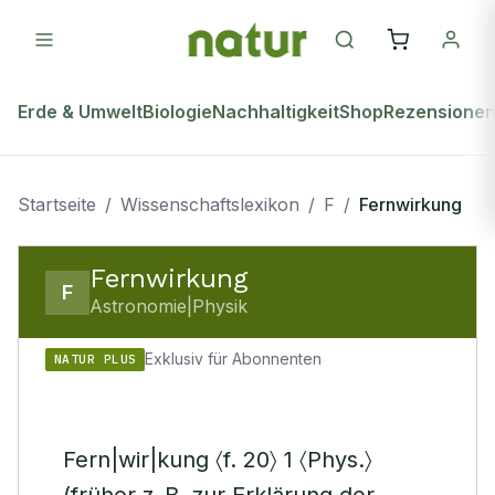
Erde & Umwelt
Biologie
Nachhaltigkeit
Shop
Rezensione
Startseite
/
Wissenschaftslexikon
/
F
/
Fernwirkung
Fernwirkung
F
Astronomie|Physik
Exklusiv für Abonnenten
NATUR PLUS
Fern|wir|kung 〈f. 20〉 1 〈Phys.〉