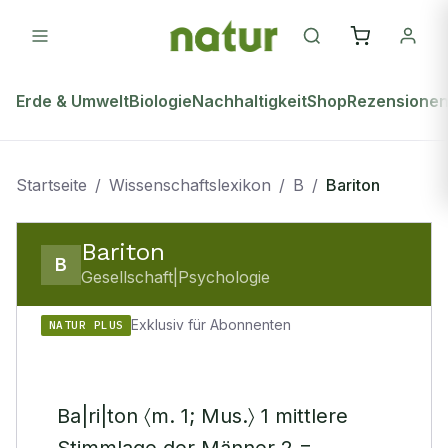
Erde & Umwelt
Biologie
Nachhaltigkeit
Shop
Rezensione
Startseite
/
Wissenschaftslexikon
/
B
/
Bariton
Bariton
B
Gesellschaft|Psychologie
Exklusiv für Abonnenten
NATUR PLUS
Ba|ri|ton 〈m. 1; Mus.〉 1 mittlere