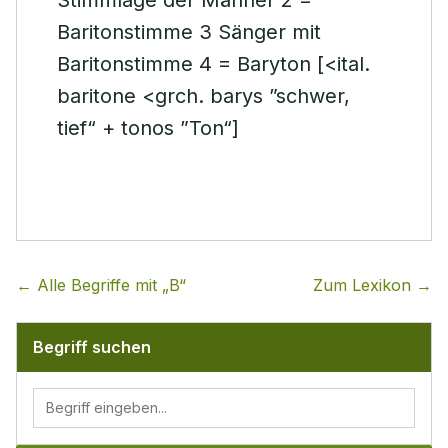
Stimmlage der Männer 2 =
Baritonstimme 3 Sänger mit
Baritonstimme 4 = Baryton [<ital.
baritone <grch. barys ”schwer,
tief“ + tonos ”Ton“]
← Alle Begriffe mit „
B
“
Zum Lexikon →
Begriff suchen