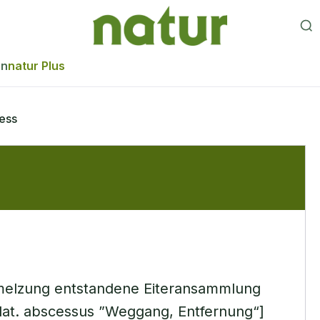
en
natur Plus
ess
hmelzung entstandene Eiteransammlung
lat. abscessus ”Weggang, Entfernung“]