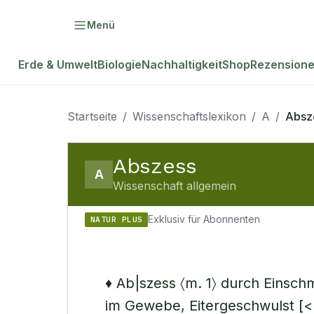
Menü
Erde & Umwelt
Biologie
Nachhaltigkeit
Shop
Rezension
Startseite
/
Wissenschaftslexikon
/
A
/
Absz
Abszess
A
Wissenschaft allgemein
Exklusiv für Abonnenten
NATUR PLUS
♦ Ab|szess 〈m. 1〉 durch Einsc
im Gewebe, Eitergeschwulst [<