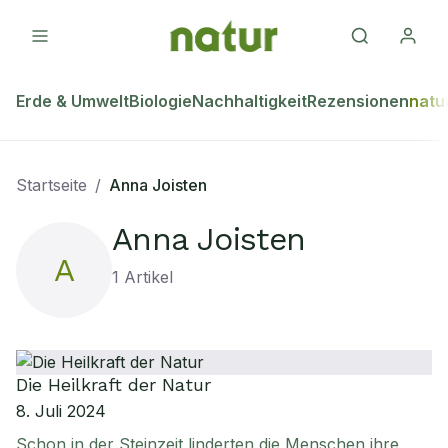
Erde & Umwelt
Biologie
Nachhaltigkeit
Rezensionen
natu
Startseite
/
Anna Joisten
Anna Joisten
A
1
Artikel
Die Heilkraft der Natur
8. Juli 2024
Schon in der Steinzeit linderten die Menschen ihre