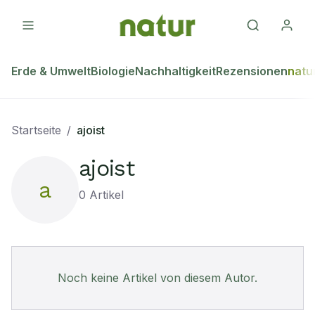
Erde & Umwelt
Biologie
Nachhaltigkeit
Rezensionen
natu
Startseite
/
ajoist
ajoist
a
0
Artikel
Noch keine Artikel von diesem Autor.