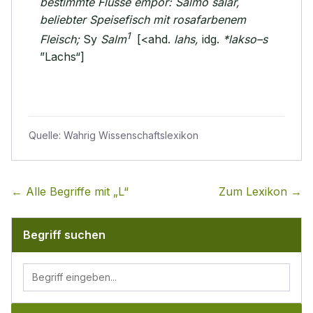
bestimmte Flüsse empor: Salmo salar,
beliebter Speisefisch mit rosafarbenem
1
Fleisch;
Sy
Salm
[<ahd.
lahs,
idg.
*lakso–s
”Lachs“]
Quelle:
Wahrig Wissenschaftslexikon
← Alle Begriffe mit „
L
“
Zum Lexikon →
Begriff suchen