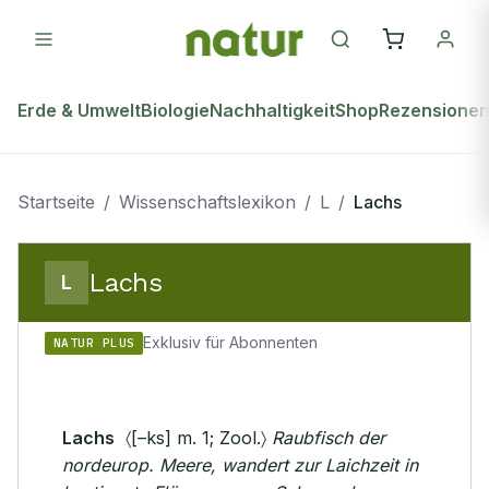
Erde & Umwelt
Biologie
Nachhaltigkeit
Shop
Rezensione
Startseite
/
Wissenschaftslexikon
/
L
/
Lachs
Lachs
L
Exklusiv für Abonnenten
NATUR PLUS
Lachs
〈[–ks] m. 1; Zool.〉
Raubfisch der
nordeurop. Meere, wandert zur Laichzeit in