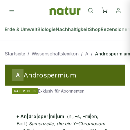
Erde & Umwelt
Biologie
Nachhaltigkeit
Shop
Rezensione
Startseite
/
Wissenschaftslexikon
/
A
/
Androspermiu
Androspermium
A
Exklusiv für Abonnenten
NATUR PLUS
♦
An|dro|sper|mi|um
〈n.; –s, –mi|en;
Biol.〉
Samenzelle, die ein Y–Chromosom