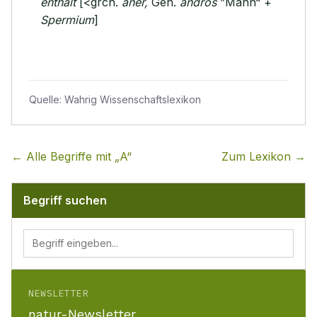
enthält
[<grch.
aner,
Gen.
andros
”Mann“ +
Spermium
]
Quelle:
Wahrig Wissenschaftslexikon
← Alle Begriffe mit „
A
“
Zum Lexikon →
Begriff suchen
NEWSLETTER
natur-Newsletter